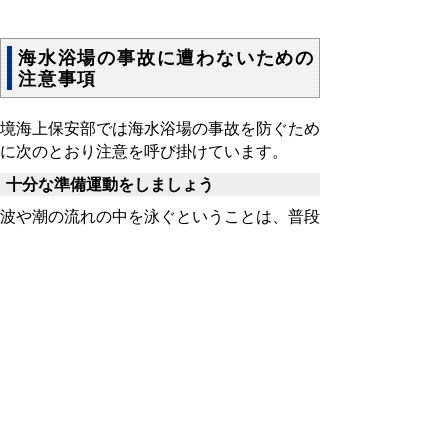
海水浴場の事故に遭わないための
注意事項
境海上保安部では海水浴場の事故を防ぐため
に次のとおり注意を呼び掛けています。
十分な準備運動をしましょう
波や潮の流れの中を泳ぐということは、普段
使わない筋肉を使っています。けいれんなど
を起こさないように、泳ぐ前の準備運動を念
入りに行いましょう。
飲酒後の遊泳はやめましょう
溺れる方の多くはお酒を飲んでいます。事故
につながる危険性が非常に高いので、お酒を
飲んだ後の遊泳は厳禁です.
体調を万全にするとともに、気象に注意し