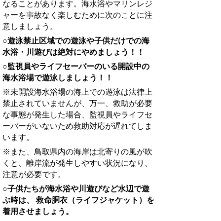
なることがあります。海水浴やマリンレジ
ャーを事故なく楽しむために次のことに注
意しましょう。
○遊泳禁止区域での遊泳や子供だけでの海
水浴・川遊びは絶対にやめましょう！！
○監視員やライフセーバーのいる開設中の
海水浴場で遊泳しましょう！！
※未開設海水浴場の海上
での遊泳は法律上
禁止されていませんが、万一、救助が必要
な事態
が
発生した場合、監視員やライフセ
ーバーがいないため救助
対応が遅れてしま
います。
※また、鳥取県内の海岸は北寄りの風が吹
くと、離岸流が発生しやすい状況になり、
注意が必要です。
○子供たちが海水浴や川遊びなど水辺で遊
ぶ時は、 救命胴衣（ライフジャケット）を
着用させましょう。