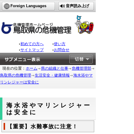
Foreign Languages
音声読み上げ
初めての方へ
使い方
サイトマップ
お問合せ
現在の位置：
ホーム
県の組織と仕事
危機管理部
鳥取県の危機管理
生活安全・健康情報
海水浴やマ
リンレジャーは安全に
海水浴やマリンレジャー
は安全に
【重要】水難事故に注意！