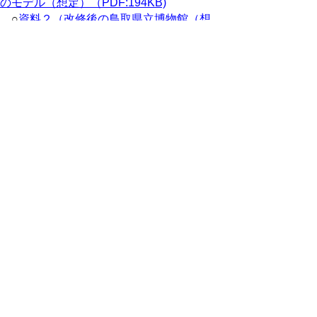
のモデル（想定）（PDF:194KB)
○
資料２（改修後の鳥取県立博物館（想
定））（PDF:168KB)
○
資料（議案説明資料（平成28年度2月補
正予算関係）の訂正について（PDF:263KB)
会議録
会議録はこちらからご覧いただけます。
▲ページ上部に戻る
と
個人情報保護
|
リンクについて
|
著作権に
り
ついて
|
アクセシビリティ
ネ
このサイトへのご意見・お問い合わせ
ッ
→
鳥取県議会の場所
ト
鳥取県議会事務局