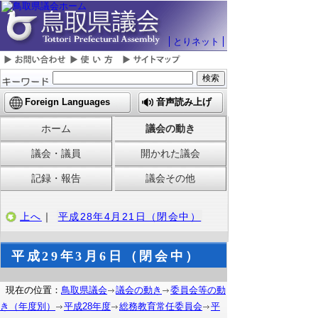
とりネット
Foreign Languages
音声読み上げ
ホーム
議会の動き
議会・議員
開かれた議会
記録・報告
議会その他
上へ
｜
平成28年4月21日（閉会中）
平成29年3月6日（閉会中）
現在の位置：
鳥取県議会
議会の動き
委員会等の動
き（年度別）
平成28年度
総務教育常任委員会
平