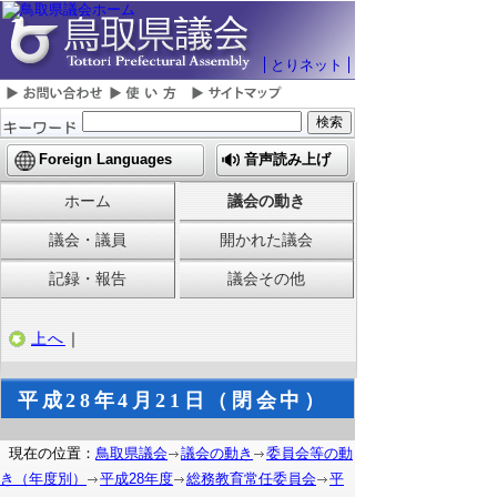
とりネット
Foreign Languages
音声読み上げ
ホーム
議会の動き
議会・議員
開かれた議会
記録・報告
議会その他
上へ
｜
平成28年4月21日（閉会中）
現在の位置：
鳥取県議会
議会の動き
委員会等の動
き（年度別）
平成28年度
総務教育常任委員会
平