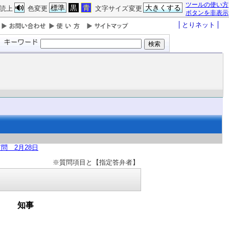
ツールの使い方
標準
黒
青
大きくする
読上
色変更
文字サイズ変更
ボタンを非表示
とりネット
問 2月28日
※質問項目と【指定答弁者】
 知事