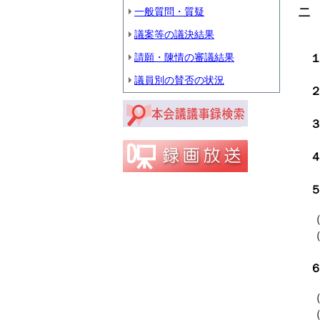
一般質問・質疑
二
議案等の議決結果
請願・陳情の審議結果
議員別の賛否の状況
２
４
（
（
６
（
（