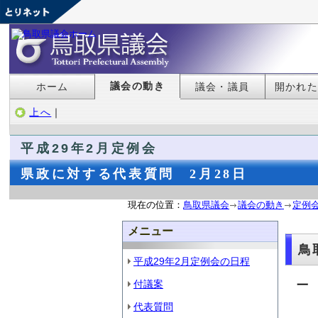
議会の動き
ホーム
議会・議員
開かれ
上へ
｜
平成29年2月定例会
県政に対する代表質問 2月28日
現在の位置：
鳥取県議会
議会の動き
定例
メニュー
鳥
平成29年2月定例会の日程
付議案
一
代表質問