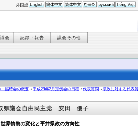
English
簡体中文
繁体中文
한국어
русский
Tiếng Việt
外国語
た議会
記録・報告
議会その他
会・臨時会の概要
平成29年2月定例会の日程
代表質問
県政に対する代表質
取県議会自由民主党 安田 優子
 世界情勢の変化と平井県政の方向性