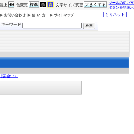
ツールの使い方
標準
黒
青
大きくする
読上
色変更
文字サイズ変更
ボタンを非表示
とりネット
日（開会中）