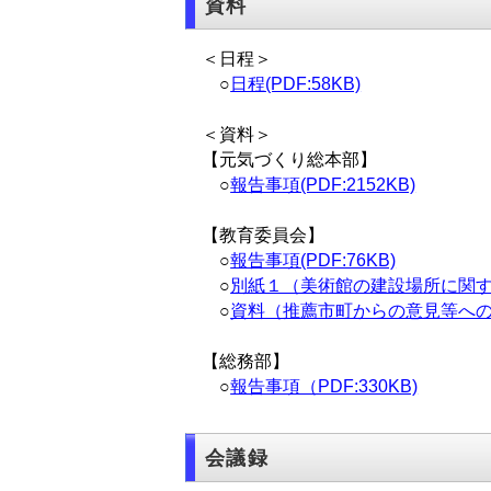
資料
＜日程＞
○
日程(PDF:58KB)
＜資料＞
【元気づくり総本部】
○
報告事項(PDF:2152KB)
【教育委員会】
○
報告事項(PDF:76KB)
○
別紙１（美術館の建設場所に関する県
○
資料（推薦市町からの意見等への対応
【総務部】
○
報告事項（PDF:330KB)
会議録