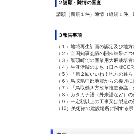
２請願・陳情の審査
請願（新規１件）陳情（継続１件、
３報告事項
（１）地域再生計画の認定
（２）全国知事会議の
（３）智頭町での産業用大麻栽培者
（４）生涯活躍のまち（日本版CC
（５）「第２回いいね！地方の暮ら
（６）鳥取県中部地震からの復興に
（７）「鳥取働き方改革推進会議」
（８）カタカナ語（外来
（９）一定額以上の工事又は製造の
（10）美術館の建設場所に関