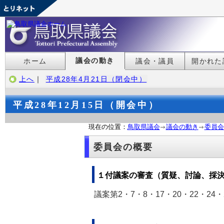
議会の動き
ホーム
議会・議員
開かれた
上へ
｜
平成28年4月21日（閉会中）
平成28年12月15日（開会中）
現在の位置：
鳥取県議会
議会の動き
委員会
委員会の概要
１付議案の審査（質疑、討論、採
議案第2・7・8・17・20・22・