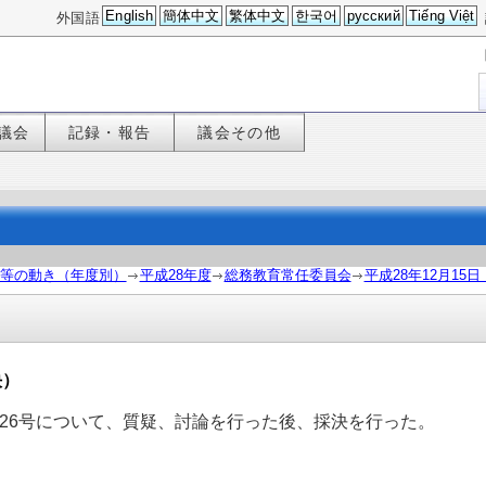
English
簡体中文
繁体中文
한국어
русский
Tiếng Việt
外国語
議会
記録・報告
議会その他
等の動き（年度別）
平成28年度
総務教育常任委員会
平成28年12月15
決）
24・26号について、質疑、討論を行った後、採決を行った。