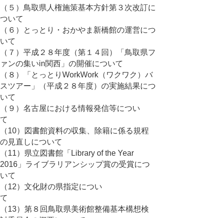
（５）鳥取県人権施策基本方針第３次改訂に
ついて
（６）とっとり・おかやま新橋館の運営につ
いて
（７）平成２８年度（第１４回）「鳥取県フ
ァンの集いin関西」の開催について
（８）「とっとりWorkWork（ワクワク）バ
スツアー」（平成２８年度）の実施結果につ
いて
（９）名古屋における情報発信等につい
て
（10）図書館資料の収集、除籍に係る規程
の見直しについて
（11）県立図書館「Library of the Year
2016」ライブラリアンシップ賞の受賞につ
いて
（12）文化財の県指定につい
て
（13）第８回鳥取県美術館整備基本構想検