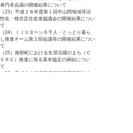
者円卓会議の開催結果について
（23）平成２８年度第１回中山間地域等活
性化・移住定住促進協議会の開催結果につい
て
（24）ＩＪＵターン６千人・とっとり暮ら
し推進チーム第２回会議等の開催結果につい
て
（25）南部町における生涯活躍のまち（Ｃ
ＣＲＣ）推進に係る基本協定の締結につい
て
（26）平成２８年度東京都武蔵野市家族自
然体験交流の受入れについて
（27）損害保険ジャパン日本興亜株式会社
との包括連携協定の締結について
（28）「とっとり県民の日」に係る取組実
績について
（29）「イクボスの日」の制定について