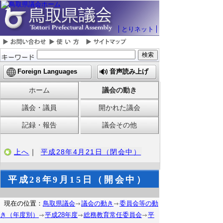
とりネット
Foreign Languages
音声読み上げ
ホーム
議会の動き
議会・議員
開かれた議会
記録・報告
議会その他
上へ
｜
平成28年4月21日（閉会中）
平成28年9月15日（開会中）
現在の位置：
鳥取県議会
議会の動き
委員会等の動
き（年度別）
平成28年度
総務教育常任委員会
平