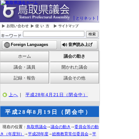
とりネット
Foreign Languages
音声読み上げ
ホーム
議会の動き
議会・議員
開かれた議会
記録・報告
議会その他
上へ
｜
平成28年4月21日（閉会中）
平成28年8月19日（閉会中）
現在の位置：
鳥取県議会
議会の動き
委員会等の動
き（年度別）
平成28年度
総務教育常任委員会
平