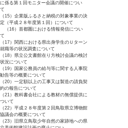
に係る第１回モニター会議の開催につい
て
（15）企業版ふるさと納税の対象事業の決
定（平成２８年度第１回）について
（16）首都圏における情報発信につい
て
（17）関西における県出身学生のＵターン
就職等の状況調査について
（18）県立公文書館在り方検討会議の検討
状況について
（19）国家公務員の給与等に関する人事院
勧告等の概要について
（20）一定額以上の工事又は製造の請負契
約の報告について
（21）教科書会社による教材の無償提供に
ついて
（22）平成２８年度第２回鳥取県立博物館
協議会の概要について
（23）旧県立鳥取少年自然の家跡地への県
立美術館建設計画の廃止につい