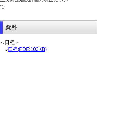
て
資料
＜日程＞
○
日程(PDF:103KB)
＜資料＞
【元気づくり総本部】
○
報告事項（PDF:1703KB)
【総務部】
○
報告事項(PDF:1291KB)
【教育委員会】
○
報告事項(PDF:946KB)