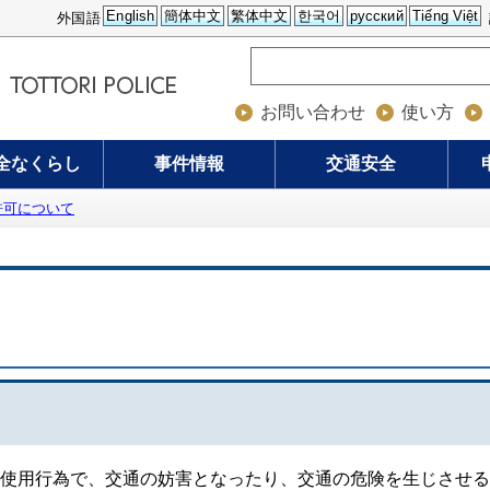
English
簡体中文
繁体中文
한국어
русский
Tiếng Việt
外国語
お問い合わせ
使い方
全なくらし
事件情報
交通安全
許可について
使用行為で、交通の妨害となったり、交通の危険を生じさせる