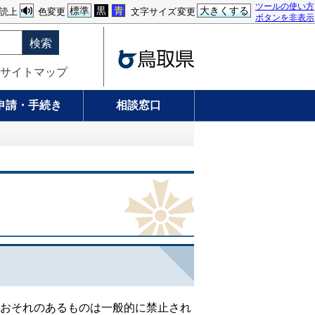
ツールの使い方
標準
黒
青
大きくする
読上
色変更
文字サイズ変更
ボタンを非表示
検索
サイトマップ
申請・手続き
相談窓口
おそれのあるものは一般的に禁止され