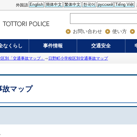
English
簡体中文
繁体中文
한국어
русский
Tiếng Việt
外国語
お問い合わせ
使い方
全なくらし
事件情報
交通安全
校区別「交通事故マップ」
日野町小学校区別交通事故マップ
事故マップ
。