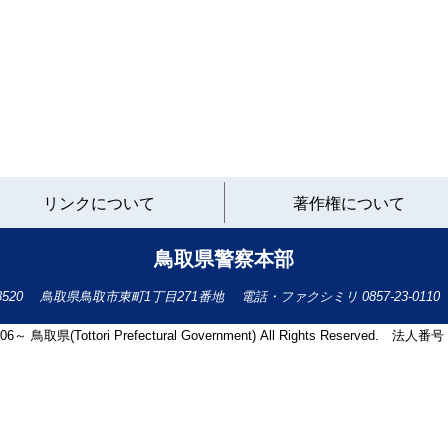
と
リンクについて
著作権について
り
ネ
ッ
鳥取県警察本部
ト
へ
-8520
鳥取県鳥取市東町1丁目271番地
電話・ファクシミリ
0857-23-0110
の
2006～ 鳥取県(Tottori Prefectural Government) All Rights Reserved. 法人番号