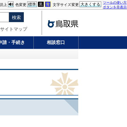
ツールの使い方
標準
黒
青
大きくする
読上
色変更
文字サイズ変更
ボタンを非表示
検索
サイトマップ
申請・手続き
相談窓口