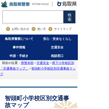
検
索
お問い合わせ
使い方
サイトマップ
鳥取県警察について
安心・安全なくらし
事件情報
交通安全
申請・手続き
相談窓口
現在の位置：
県警本部
交通安全
県下小学校区別
「交通事故マップ」
智頭町小学校区別交通事故マッ
プ
智頭町小学校区別交通事
故マップ