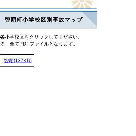
智頭町小学校区別事故マップ
各小学校区をクリックしてください。
※ 全てPDFファイルとなります。
智頭(127KB)
と
個人情報保護
リンクについて
り
ネ
著作権について
アクセシビリティ
ッ
ト
鳥取県警察本部
へ
の
〒680-8520
鳥取県鳥取市東町1丁目271番地