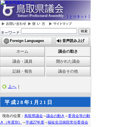
とりネット
Foreign Languages
音声読み上げ
ホーム
議会の動き
議会・議員
開かれた議会
記録・報告
議会その他
上へ
｜
平成28年1月21日
現在の位置：
鳥取県議会
議会の動き
委員会等の動
き（年度別）
平成27年度
福祉生活病院常任委員会