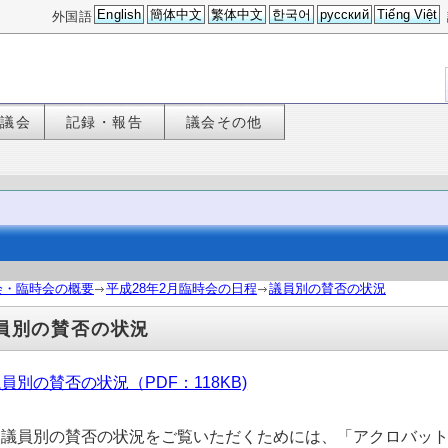
English
簡体中文
繁体中文
한국어
русский
Tiếng Việt
外国語
た議会
記録・報告
議会その他
会・臨時会の概要
平成28年2月臨時会の日程
議員別の賛否の状況
員別の賛否の状況
員別の賛否の状況（PDF：118KB)
議員別の賛否の状況をご覧いただくためには、「アクロバット