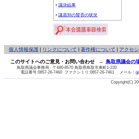
議決結果
議員別の賛否の状況
と
個人情報保護
|
リンクについて
|
著作権について
|
アクセ
り
ネ
このサイトへのご意見・お問い合わせ
→
鳥取県議会の
ッ
鳥取県議会事務局
〒680-8570 鳥取県鳥取市東町1-220
電話番号:
0857-26-7460
ファクシミリ:0857-26-7461
メール：
g
ト
へ
Copyright(C) 
の