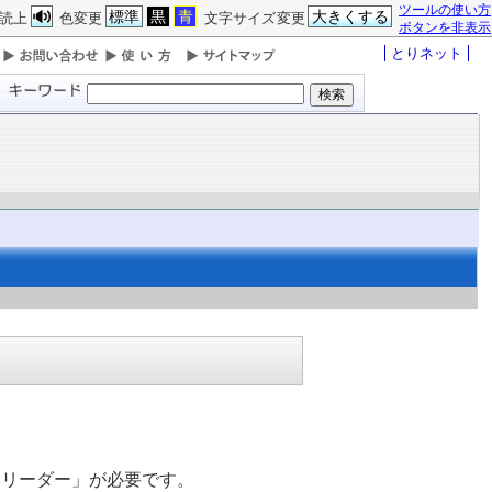
ツールの使い方
標準
黒
青
大きくする
読上
色変更
文字サイズ変更
ボタンを非表示
とりネット
リーダー」が必要です。