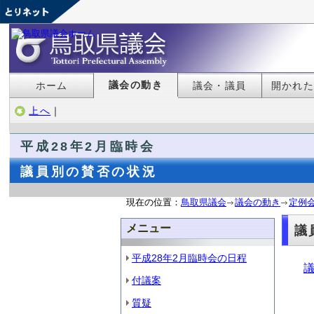
議会の動き
ホーム
議会・議員
開かれ
上へ
｜
平成28年2月臨時会
議員別の賛否の状況
現在の位置：
鳥取県議会
議会の動き
定例
メニュー
議
平成28年2月臨時会の日程
議
付議案
質疑