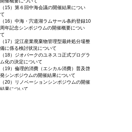
開催概要について
（15）第６回中海会議の開催結果につい
て
（16）中海・宍道湖ラムサール条約登録10
周年記念シンポジウムの開催概要につい
て
（17）淀江産業廃棄物管理型最終処分場整
備に係る検討状況について
（18）ジオパークのユネスコ正式プログラ
ム化の決定について
（19）倫理的消費（エシカル消費）普及啓
発シンポジウムの開催結果について
（20）リノベーションシンポジウムの開催
結果について
（21）一定額以上の工事又は製造の請負契
約の報告について
（22）旭化成建材(株)他の杭工事施工データ
改ざん等に係る対応について