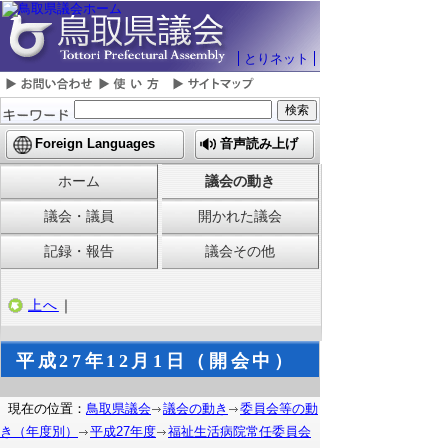
とりネット
Foreign Languages
音声読み上げ
ホーム
議会の動き
議会・議員
開かれた議会
記録・報告
議会その他
上へ
｜
平成27年12月1日（開会中）
現在の位置：
鳥取県議会
議会の動き
委員会等の動
き（年度別）
平成27年度
福祉生活病院常任委員会