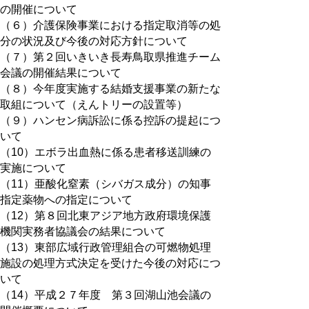
の開催について
（６）介護保険事業における指定取消等の処
分の状況及び今後の対応方針について
（７）第２回いきいき長寿鳥取県推進チーム
会議の開催結果について
（８）今年度実施する結婚支援事業の新たな
取組について（えんトリーの設置等）
（９）ハンセン病訴訟に係る控訴の提起につ
いて
（10）エボラ出血熱に係る患者移送訓練の
実施について
（11）亜酸化窒素（シバガス成分）の知事
指定薬物への指定について
（12）第８回北東アジア地方政府環境保護
機関実務者協議会の結果について
（13）東部広域行政管理組合の可燃物処理
施設の処理方式決定を受けた今後の対応につ
いて
（14）平成２７年度 第３回湖山池会議の