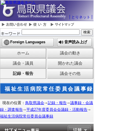
とりネット
Foreign Languages
音声読み上げ
ホーム
議会の動き
議会・議員
開かれた議会
記録・報告
議会その他
福祉生活病院常任委員会議事録
現在の位置：
鳥取県議会
記録・報告
議事録・会議
録・調査報告
平成27年度委員会会議録・活動報告
福祉生活病院常任委員会議事録