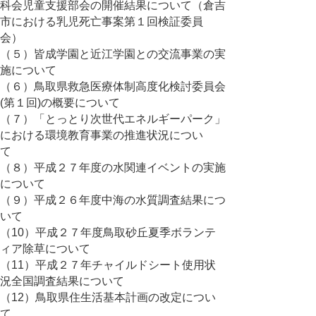
科会児童支援部会の開催結果について（倉吉
市における乳児死亡事案第１回検証委員
会）
（５）皆成学園と近江学園との交流事業の実
施について
（６）鳥取県救急医療体制高度化検討委員会
(第１回)の概要について
（７）「とっとり次世代エネルギーパーク」
における環境教育事業の推進状況につい
て
（８）平成２７年度の水関連イベントの実施
について
（９）平成２６年度中海の水質調査結果につ
いて
（10）平成２７年度鳥取砂丘夏季ボランテ
ィア除草について
（11）平成２７年チャイルドシート使用状
況全国調査結果について
（12）鳥取県住生活基本計画の改定につい
て