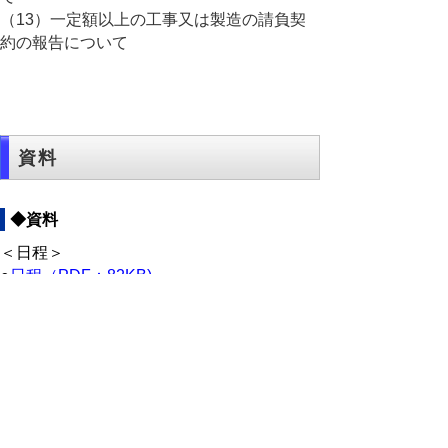
（13）一定額以上の工事又は製造の請負契
約の報告について
資料
◆資料
＜日程＞
○
日程（PDF：82KB)
＜資料＞
【福祉保健部】
○
報告事項（PDF:1209KB)
【生活環境部】
○
報告事項（PDF:514KB)