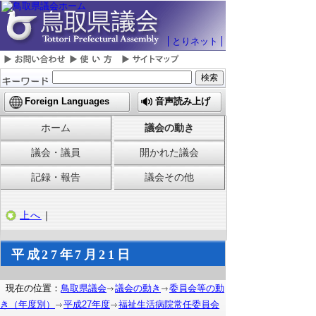
とりネット
Foreign Languages
音声読み上げ
ホーム
議会の動き
議会・議員
開かれた議会
記録・報告
議会その他
上へ
｜
平成27年7月21日
現在の位置：
鳥取県議会
議会の動き
委員会等の動
き（年度別）
平成27年度
福祉生活病院常任委員会