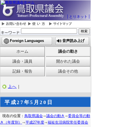
とりネット
Foreign Languages
音声読み上げ
ホーム
議会の動き
議会・議員
開かれた議会
記録・報告
議会その他
上へ
｜
平成27年5月20日
現在の位置：
鳥取県議会
議会の動き
委員会等の動
き（年度別）
平成27年度
福祉生活病院常任委員会