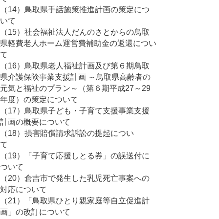
（14）鳥取県手話施策推進計画の策定につ
いて
（15）社会福祉法人だんのさとからの鳥取
県軽費老人ホーム運営費補助金の返還につい
て
（16）鳥取県老人福祉計画及び第６期鳥取
県介護保険事業支援計画 ～鳥取県高齢者の
元気と福祉のプラン～（第６期平成27～29
年度）の策定について
（17）鳥取県子ども・子育て支援事業支援
計画の概要について
（18）損害賠償請求訴訟の提起につい
て
（19）「子育て応援しとる券」の誤送付に
ついて
（20）倉吉市で発生した乳児死亡事案への
対応について
（21）「鳥取県ひとり親家庭等自立促進計
画」の改訂について