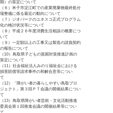
期）の策定について
（６）米子市淀江町での産業廃棄物最終処分
場整備に係る最近の動向について
（７）ジオパークのユネスコ正式プログラム
化の検討状況等について
（８）平成２６年度消費生活相談の概要につ
いて
（９）一定額以上の工事又は製造の請負契約
の報告について
（10）鳥取県子どもの貧困対策推進計画の
策定について
（11）社会福祉法人みのり福祉会における
損害賠償等請求事件の和解合意等につい
て
（12）「障がい者の暮らしやすい鳥取プロ
ジェクト」第３回ＰＴ会議の開催結果につい
て
（13）鳥取県障がい者芸術・文化活動推進
委員会第１回推進会議の開催結果等につい
て