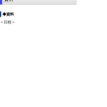
◆資料
＜日程＞
○
日程（PDF：126KB)
＜資料＞
【福祉保健部】
○
報告事項（PDF:2,947KB)
○
資料（鳥取県ひとり親家庭等自立促進計
画）(PDF:1642KB)
○
資料（とっとり若者自立応援プラン）
(PDF:1421KB)
○
資料（鳥取県子ども・子育て支援事業支援
計画）(PDF:1698KB)
○
資料（鳥取県手話施策推進計画）
(PDF:251KB)
○
資料（鳥取県子どもの貧困対策推進計画）
(PDF:918KB)
【生活環境部】