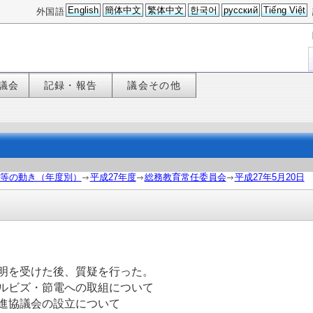
English
簡体中文
繁体中文
한국어
русский
Tiếng Việt
外国語
議会
記録・報告
議会その他
等の動き（年度別）
平成27年度
総務教育常任委員会
平成27年5月20日
明を受けた後、質疑を行った。
ルビズ・節電への取組について
進協議会の設立について