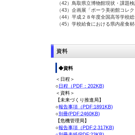
（42）鳥取県立博物館現状・課
（43）企画展「ポーラ美術
（44）平成２８年度全国高等学校
（45）学校給食における県内産食
資料
◆資料
＜日程＞
○
日程（PDF：202KB)
＜資料＞
【未来づくり推進局】
○
報告事項（PDF:1891KB)
○
別冊(PDF:2460KB)
【危機管理局】
○
報告事項（PDF:2,317KB)
○
別冊表紙(PDF:23KB)