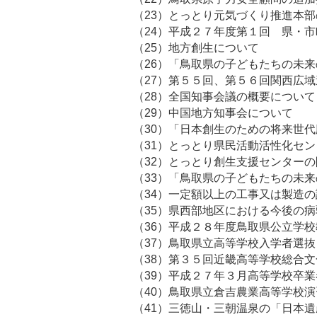
（23）とっとり元気づくり推進本
（24）平成２７年度第１回 県・
（25）地方創
（26）「鳥取県の子どもたちの未
（27）第５５回、第５
（28）全国知事会
（29）中国地方
（30）「日本創生のための将来世
（31）とっとり県民活動活性化セ
（32）とっとり創生支援セン
（33）「鳥取県の子どもたちの未
（34）一定額以上の工事又は製造
（35）県西部地区における今後の
（36）平成２８年度鳥取県公立学
（37）鳥取県立高等学校入学者選
（38）第３５回近畿高等学校総合
（39）平成２７年３月高等学校卒
（40）鳥取県立倉吉農業高等学校
（41）三徳山・三朝温泉の「日