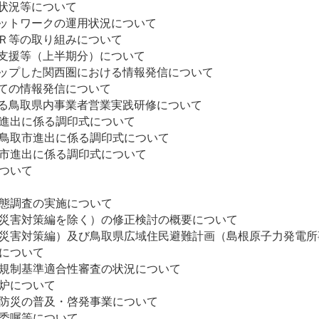
入状況等について
ットワークの運用状況について
Ｒ等の取り組みについて
支援等（上半期分）について
アップした関西圏における情報発信について
けての情報発信について
出る鳥取県内事業者営業実践研修について
市進出に係る調印式について
の鳥取市進出に係る調印式について
取市進出に係る調印式について
報発信等について
求について
実態調査の実施について
力災害対策編を除く）の修正検討の概要について
力災害対策編）及び鳥取県広域住民避難計画（島根原子力発電
改正等について
新規制基準適合性審査の状況について
の廃炉について
力防災の普及・啓発事業について
加委嘱等について