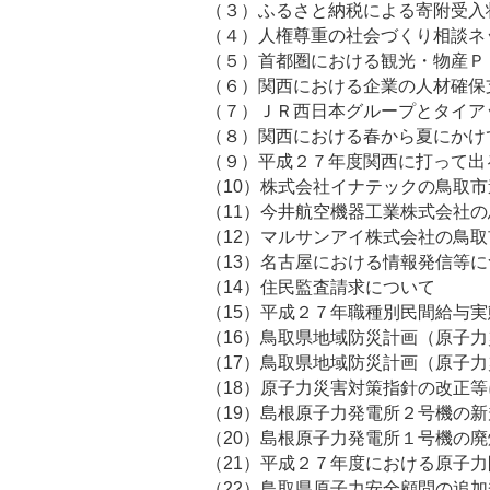
（３）ふるさと納税による寄附受
（４）人権尊重の社会づくり相談ネ
（５）首都圏における観光・物産Ｐ
（６）関西における企業の人材確保
（７）ＪＲ西日本グループとタイ
（８）関西における春から夏にか
（９）平成２７年度関西に打って
（10）株式会社イナテックの鳥取
（11）今井航空機器工業株式会社
（12）マルサンアイ株式会社の鳥
（13）名古屋における情
（14）住民監査請
（15）平成２７年職種別民間給与
（16）鳥取県地域防災計画（原子
（17）鳥取県地域防災計画（原子
（18）原子力災害対策指針の
（19）島根原子力発電所２号機の
（20）島根原子力発電所１号機
（21）平成２７年度における原子
（22）鳥取県原子力安全顧問の追