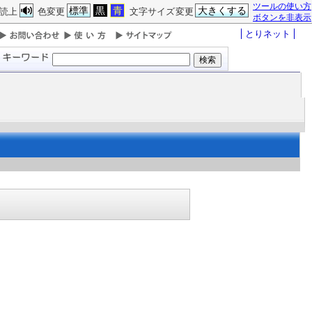
ツールの使い方
標準
黒
青
大きくする
読上
色変更
文字サイズ変更
ボタンを非表示
とりネット