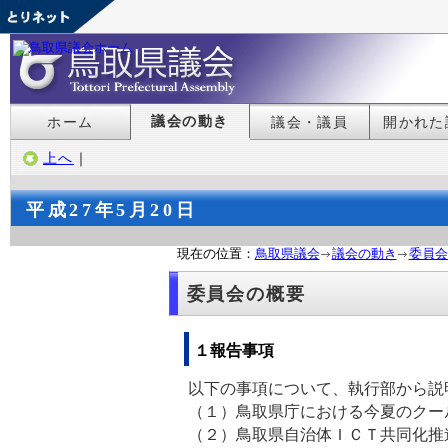
議会の動き
ホーム
議会・議員
開かれた
上へ
｜
平成27年5月20日
現在の位置：
鳥取県議会
議会の動き
委員会
委員会の概要
１報告事項
以下の事項について、執行部から説
（１）鳥取県庁における今夏のクー
（２）鳥取県自治体ＩＣＴ共同化推