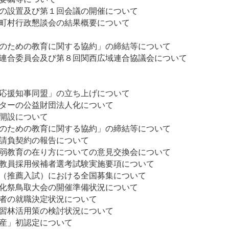
部の設置及び第１回会議の開催について
市町村行政懇談会の結果概要について
生について
来のための教育に関する協約」の締結等について
６回関西広域連合委員会及び第８回関西広域
議の概要について
知事会について
代応援知事同盟」の立ち上げについて
ンターの公益財団法人化について
ターの開設について
来のための教育に関する協約」の締結等について
の請負契約の報告について
病弱教育の在り方についての意見交換会について
校教員採用候補者選考試験実施要項について
抜（推薦入試）における全国募集について
文化祭鳥取大会の開催準備状況について
業者の就職決定状況について
演習林活用策の検討状況について
本遺産」初認定について