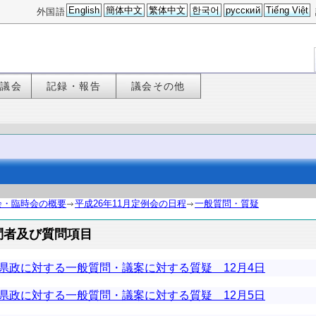
English
簡体中文
繁体中文
한국어
русский
Tiếng Việt
外国語
た議会
記録・報告
議会その他
会・臨時会の概要
平成26年11月定例会の日程
一般質問・質疑
問者及び質問項目
県政に対する一般質問・議案に対する質疑 12月4日
県政に対する一般質問・議案に対する質疑 12月5日