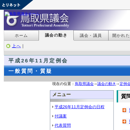
議会の動き
ホーム
議会・議員
開かれ
上へ
｜
平成26年11月定例会
一般質問・質疑
現在の位置：
鳥取県議会
議会の動き
定例
メニュー
質
平成26年11月定例会の日程
付議案
代表質問