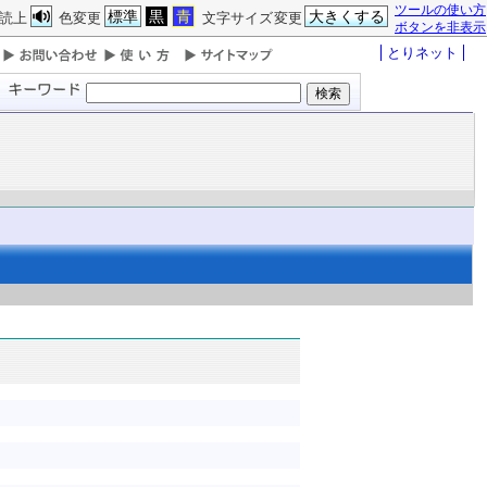
ツールの使い方
標準
黒
青
大きくする
読上
色変更
文字サイズ変更
ボタンを非表示
とりネット