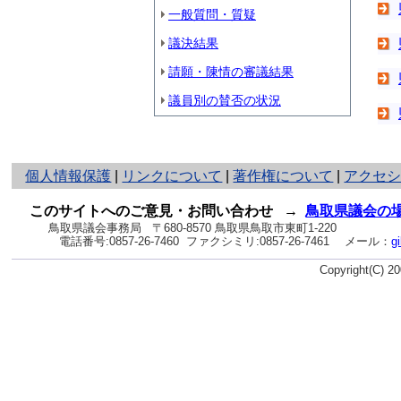
一般質問・質疑
議決結果
請願・陳情の審議結果
議員別の賛否の状況
と
個人情報保護
|
リンクについて
|
著作権について
|
アクセ
り
ネ
このサイトへのご意見・お問い合わせ
→
鳥取県議会の
ッ
鳥取県議会事務局
〒680-8570 鳥取県鳥取市東町1-220
電話番号:
0857-26-7460
ファクシミリ:0857-26-7461
メール：
g
ト
へ
Copyright(C) 
の