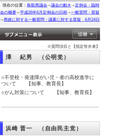
現在の位置：
鳥取県議会
議会の動き
定例会・臨時
会の概要
平成26年6月定例会の日程
一般質問・質疑
県政に対する一般質問・議案に対する質疑 6月24日
※質問項目と【指定答弁者】
澤 紀男 （公明党）
○不登校・発達障がい児・者の高校進学に
ついて 【知事、教育長】
○がん対策について 【知事、教育長】
浜崎 晋一 （自由民主党）