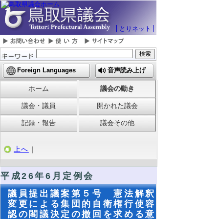
とりネット
Foreign Languages
音声読み上げ
ホーム
議会の動き
議会・議員
開かれた議会
記録・報告
議会その他
上へ
｜
平成26年6月定例会
議員提出議案第５号 憲法解釈
変更による集団的自衛権行使容
認の閣議決定の撤回を求める意