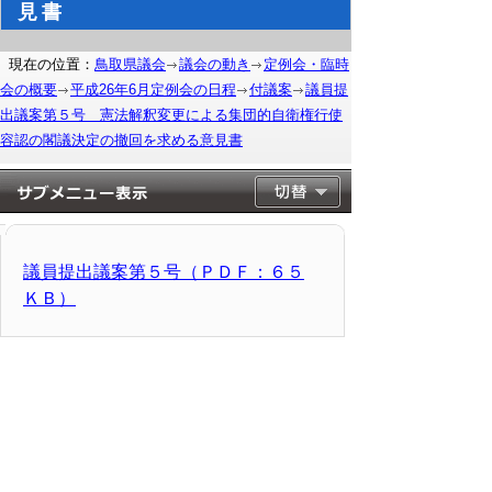
見書
現在の位置：
鳥取県議会
議会の動き
定例会・臨時
会の概要
平成26年6月定例会の日程
付議案
議員提
出議案第５号 憲法解釈変更による集団的自衛権行使
容認の閣議決定の撤回を求める意見書
議員提出議案第５号（ＰＤＦ：６５
ＫＢ）
▲ページ上部に戻る
と
個人情報保護
|
リンクについて
|
著作権に
り
ついて
|
アクセシビリティ
ネ
このサイトへのご意見・お問い合わせ