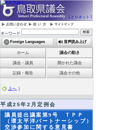
とりネット
Foreign Languages
音声読み上げ
ホーム
議会の動き
議会・議員
開かれた議会
記録・報告
議会その他
上へ
｜
平成25年2月定例会
議員提出議案第9号 ＴＰＰ
（環太平洋パートナーシップ）
交渉参加に関する意見書