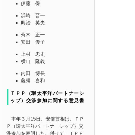
伊藤 保
浜崎 晋一
興治 英夫
斉木 正一
安田 優子
上村 忠史
横山 隆義
内田 博長
藤縄 喜和
ＴＰＰ（環太平洋パートナーシ
ップ）交渉参加に関する意見書
本年３月15日、安倍首相は、ＴＰ
Ｐ（環太平洋パートナーシップ）交
渉参加を表明した。併せて、ＴＰＰ