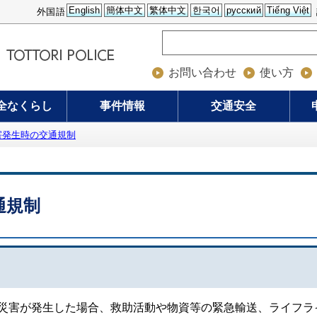
English
簡体中文
繁体中文
한국어
русский
Tiếng Việt
外国語
お問い合わせ
使い方
全なくらし
事件情報
交通安全
害発生時の交通規制
通規制
害が発生した場合、救助活動や物資等の緊急輸送、ライフラ