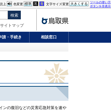
ツールの使い方
標準
黒
青
大きくする
読上
色変更
文字サイズ変更
ボタンを非表示
検索
サイトマップ
申請・手続き
相談窓口
インの復旧などの災害応急対策を速や