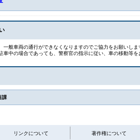
度
い
、一般車両の通行ができなくなりますのでご協力をお願いしま
駐車中の場合であっても、警察官の指示に従い、車の移動等を
画課
と
リンクについて
著作権について
り