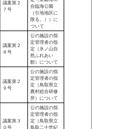
議案第２
合臨海公園
７号
（引地地区に
限る。））に
ついて
公の施設の指
定管理者の指
議案第２
定（氷ノ山自
８号
然ふれあい
館）について
公の施設の指
定管理者の指
議案第２
定（鳥取県立
９号
農村総合研修
所）について
公の施設の指
定管理者の指
議案第３
定（鳥取県立
０号
鳥取二十世紀