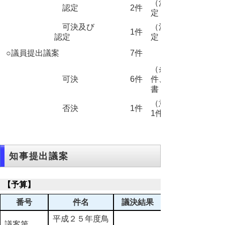
（決算認
認定
2件
定 2件）
可決及び
（決算認
1件
認定
定 1件）
○議員提出議案
7件
（条例 1
可決
6件
件、意見
書 5件）
（意見書
否決
1件
1件）
知事提出議案
【予算】
番号
件名
議決結果
平成２５年度鳥
議案第