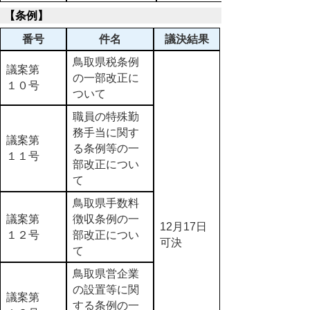
【条例】
番号
件名
議決結果
鳥取県税条例
議案第
の一部改正に
１０号
ついて
職員の特殊勤
務手当に関す
議案第
る条例等の一
１１号
部改正につい
て
鳥取県手数料
議案第
徴収条例の一
12月17日
１２号
部改正につい
可決
て
鳥取県営企業
の設置等に関
議案第
する条例の一