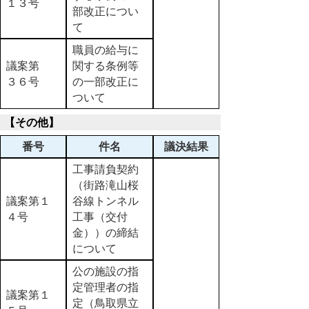
１３号
部改正につい
て
職員の給与に
議案第
関する条例等
３６号
の一部改正に
ついて
【その他】
番号
件名
議決結果
工事請負契約
（街路滝山桜
議案第１
谷線トンネル
４号
工事（交付
金））の締結
について
公の施設の指
定管理者の指
議案第１
定（鳥取県立