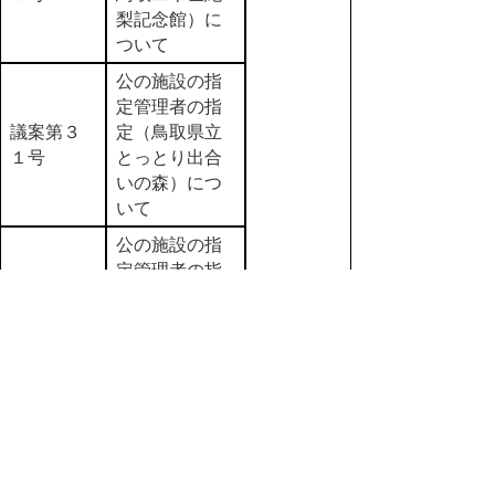
梨記念館）に
ついて
公の施設の指
定管理者の指
議案第３
定（鳥取県立
１号
とっとり出合
いの森）につ
いて
公の施設の指
定管理者の指
定（鳥取県営
議案第３
境港水産物地
２号
方卸売市場及
び境漁港）に
ついて
公の施設の指
定管理者の指
議案第３
定（鳥取県立