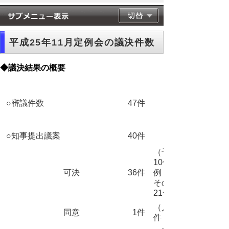
平成25年11月定例会の議決件数
◆議決結果の概要
○審議件数
47件
○知事提出議案
40件
（予算
10件、条
可決
36件
例 5件、
その他
21件）
（人事案
同意
1件
件 1件）