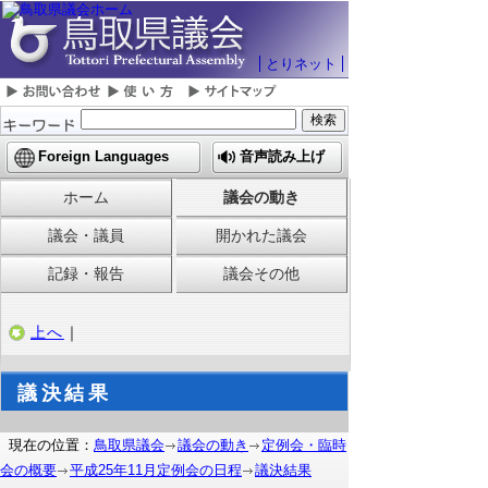
とりネット
Foreign Languages
音声読み上げ
ホーム
議会の動き
議会・議員
開かれた議会
記録・報告
議会その他
上へ
｜
議決結果
現在の位置：
鳥取県議会
議会の動き
定例会・臨時
会の概要
平成25年11月定例会の日程
議決結果