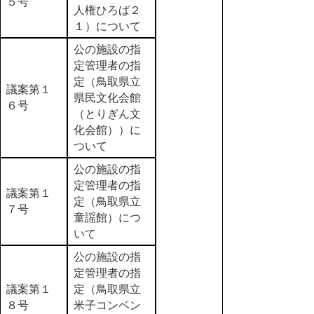
５号
人権ひろば２
１）について
公の施設の指
定管理者の指
定（鳥取県立
議案第１
県民文化会館
６号
（とりぎん文
化会館））に
ついて
公の施設の指
定管理者の指
議案第１
定（鳥取県立
７号
童謡館）につ
いて
公の施設の指
定管理者の指
議案第１
定（鳥取県立
８号
米子コンベン