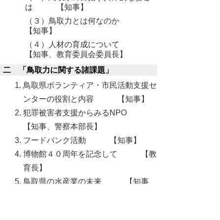
は 【知事】
（３）鳥取力とは何なのか
【知事】
（４）人材の育成について
【知事、教育委員会委員長】
二 「鳥取力に関する諸課題」
鳥取県ボランティア・市民活動支援セ
ンターの役割と内容 【知事】
犯罪被害者支援からみるNPO
【知事、警察本部長】
フードバンク活動 【知事】
博物館４０周年を記念して 【教
育長】
鳥取県の水産業の未来 【知事、
教育委員会委員長】
老朽化インフラ及び危険箇所への対