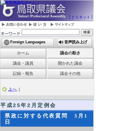
とりネット
Foreign Languages
音声読み上げ
ホーム
議会の動き
議会・議員
開かれた議会
記録・報告
議会その他
上へ
｜
平成25年2月定例会
県政に対する代表質問 3月1
日