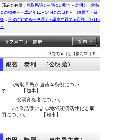
現在の位置：
鳥取県議会
議会の動き
定例会・臨時
会の概要
平成24年11月定例会の日程
一般質問・質
疑
県政に対する一般質問・議案に対する質疑 12月6
日
※質問項目と【指定答弁者】
銀杏 泰利 （公明党）
○鳥取県民参画基本条例につい
て 【知事】
投票資格者について
○企業誘致による地域経済活性化と雇
用について 【知事】