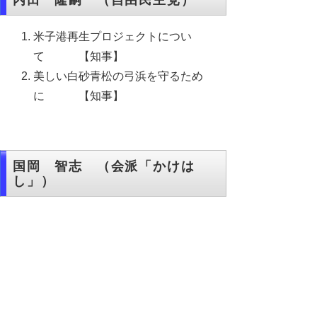
内田 隆嗣 （自由民主党）
米子港再生プロジェクトについ
て 【知事】
美しい白砂青松の弓浜を守るため
に 【知事】
国岡 智志 （会派「かけは
し」）
再生可能エネルギーの導入推進につい
て 【知事】