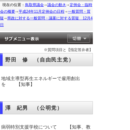
現在の位置：
鳥取県議会
議会の動き
定例会・臨時
会の概要
平成24年11月定例会の日程
一般質問・質
疑
県政に対する一般質問・議案に対する質疑 12月4
日
※質問項目と【指定答弁者】
野田 修 （自由民主党）
地域主導型再生エネルギーで雇用創出
を 【知事】
澤 紀男 （公明党）
病弱特別支援学校について 【知事、教