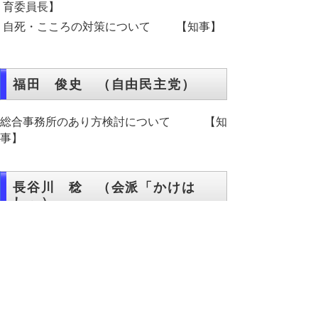
育委員長】
自死・こころの対策について 【知事】
福田 俊史 （自由民主党）
総合事務所のあり方検討について 【知
事】
長谷川 稔 （会派「かけは
し」）
子育て、青少年育成の環境整備に向けた支
援について 【知事、教育長】