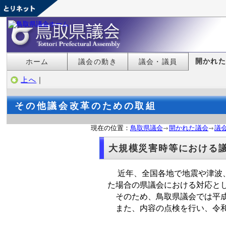
開かれ
ホーム
議会の動き
議会・議員
上へ
｜
その他議会改革のための取組
現在の位置：
鳥取県議会
開かれた議会
議
大規模災害時等における
近年、全国各地で地震や津波、
た場合の県議会における対応と
そのため、鳥取県議会では平成
また、内容の点検を行い、令和