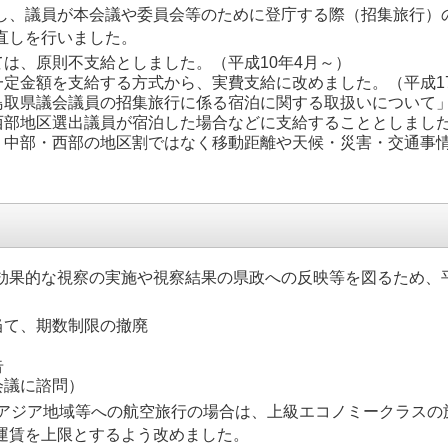
、議員が本会議や委員会等のために登庁する際（招集旅行）
直しを行いました。
は、原則不支給としました。（平成10年4月～）
一定金額を支給する方式から、実費支給に改めました。（平成1
鳥取県議会議員の招集旅行に係る宿泊に関する取扱いについて
西部地区選出議員が宿泊した場合などに支給することとしまし
、中部・西部の地区割ではなく移動距離や天候・災害・交通事
果的な視察の実施や視察結果の県政への反映等を図るため、平
当て、期数制限の撤廃
告
会議に諮問）
アジア地域等への航空旅行の場合は、上級エコノミークラスの
運賃を上限とするよう改めました。