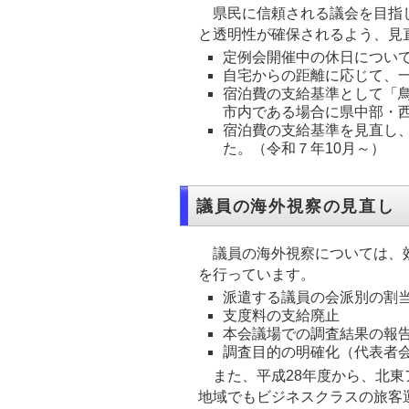
県民に信頼される議会を目指し
と透明性が確保されるよう、見
定例会開催中の休日について
自宅からの距離に応じて、
宿泊費の支給基準として「
市内である場合に県中部・
宿泊費の支給基準を見直し
た。（令和７年10月～）
議員の海外視察の見直し
議員の海外視察については、効
を行っています。
派遣する議員の会派別の割
支度料の支給廃止
本会議場での調査結果の報
調査目的の明確化（代表者
また、平成28年度から、北東
地域でもビジネスクラスの旅客