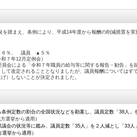
を踏まえ、条例により、平成14年度から報酬の削減措置を実施
▲６％、 議員 ▲５％
和７年12月定例会）
事委員会による「令和７年職員の給与等に関する報告・勧告」を
として改定されることとなりましたが、議員報酬についてはす
上げ）しないことが決定されました。
条例定数の割合の全国状況などを勘案し、議員定数「38人」を
地方選挙から適用
）
議会の状況等に鑑み、議員定数「35人」を２人減とし「33人
方選挙から適用）