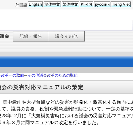
English
簡体中文
繁体中文
한국어
русский
Tiếng Việt
外国語
た議会
記録・報告
議会その他
会改革への取組
その他議会改革のための取組
議会の災害対応マニュアルの策定
集中豪雨や大型台風などの災害が頻発化・激甚化する傾向に
して、議員の責務、役割や緊急避難行動について、一定の基準
28年12月に「大規模災害時における議会の災害対応マニュア
６年３月に同マニュアルの改定を行いました。