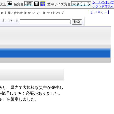
ツールの使い方
標準
黒
青
大きくする
読上
色変更
文字サイズ変更
ボタンを非表示
とりネット
あり、県内で大規模な災害が発生し
を整理しておく必要がありました。
ル」を策定しました。