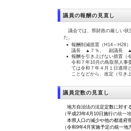
議員の報酬の見直し
議会では、県財政の厳しい状況
た。
報酬削減措置（H14～H28）
議長 ▲７％、 副議長 
報酬を引き上げない措置（令
令和７年10月の鳥取県人
ては令和７年４月１日適用
ことなどから、改定（引き
議員定数の見直し
地方自治法の法定定数に対する
（平成23年4月10日施行
の統一
本県人口の減少や他の都道府県
（令和9年4月実施予定の統一地