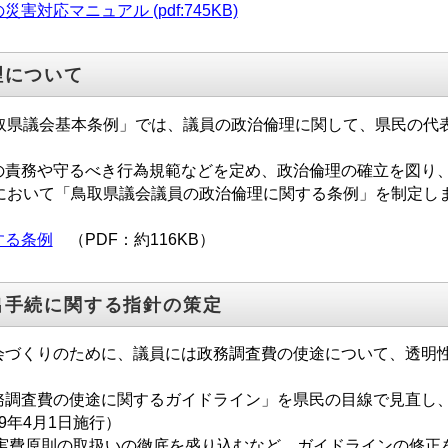
対応マニュアル (pdf:745KB)
理について
取県議会基本条例」では、議員の政治倫理に関して、県民の代
責務や守るべき行為規範などを定め、政治倫理の確立を図り
会において「鳥取県議会議員の政治倫理に関する条例」を制定し
する条例
（PDF：約116KB）
出手続に関する指針の策定
づくりのために、議員には政務調査費の使途について、透明
調査費の使途に関するガイドライン」を県民の目線で見直し
9年4月1日施行）
の実費原則の取扱いの徹底を盛り込むなど、ガイドラインの修正