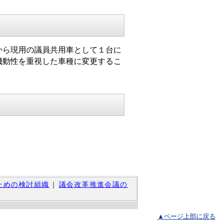
から現用の議員共用車として１台に
機動性を重視した車種に変更するこ
ための検討組織
｜
議会改革推進会議の
▲ページ上部に戻る