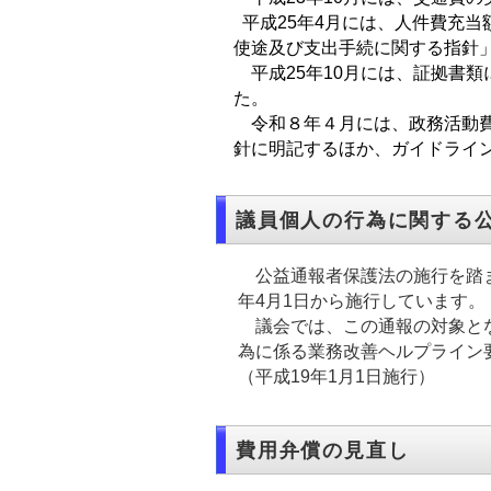
平成25年4月には、人件費充
使途及び支出手続に関する指針
平成25年10月には、証拠書
た。
令和８年４月には、政務活動費
針に明記するほか、ガイドライ
議員個人の行為に関する
公益通報者保護法の施行を踏ま
年4月1日から施行しています。
議会では、この通報の対象とな
為に係る業務改善ヘルプライン
（平成19年1月1日施行）
費用弁償の見直し