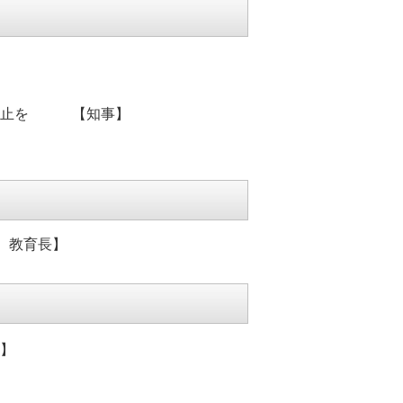
】
の中止を 【知事】
、教育長】
】