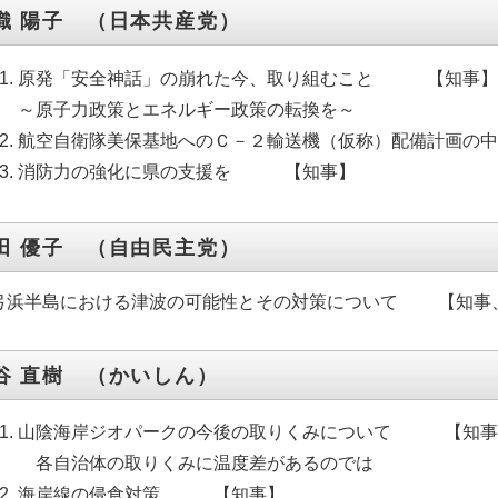
織 陽子 （日本共産党）
原発「安全神話」の崩れた今、取り組むこと 【知事
～原子力政策とエネルギー政策の転換を～
航空自衛隊美保基地へのＣ－２輸送機（仮称）配備計画
消防力の強化に県の支援を 【知事】
田 優子 （自由民主党）
浜半島における津波の可能性とその対策について 【知事
谷 直樹 （かいしん）
山陰海岸ジオパークの今後の取りくみについて 【知事
各自治体の取りくみに温度差があるのでは
海岸線の侵食対策 【知事】