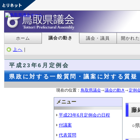
議会の動き
ホーム
議会・議員
開かれ
上へ
｜
平成23年6月定例会
県政に対する一般質問・議案に対する質疑 
現在の位置：
鳥取県議会
議会の動き
定例
メニュー
藤
平成23年6月定例会の日程
付議案
○
代表質問