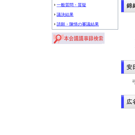
一般質問・質疑
錦
議決結果
請願・陳情の審議結果
安
弓
広