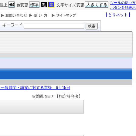
ツールの使い方
標準
黒
青
大きくする
読上
色変更
文字サイズ変更
ボタンを非表示
とりネット
一般質問・議案に対する質疑 6月15日
※質問項目と【指定答弁者】
】