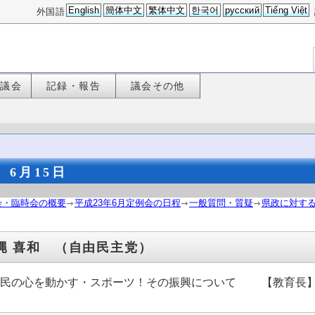
English
簡体中文
繁体中文
한국어
русский
Tiếng Việt
外国語
た議会
記録・報告
議会その他
6月15日
会・臨時会の概要
平成23年6月定例会の日程
一般質問・質疑
県政に対する
縄 喜和 （自由民主党）
県民の心を動かす・スポーツ！その振興について 【教育長