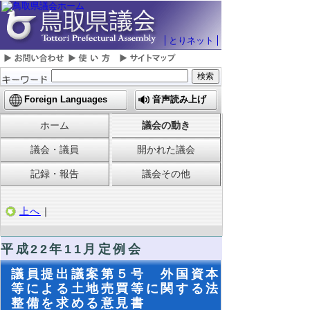
とりネット
Foreign Languages
音声読み上げ
ホーム
議会の動き
議会・議員
開かれた議会
記録・報告
議会その他
上へ
｜
平成22年11月定例会
議員提出議案第５号 外国資本
等による土地売買等に関する法
整備を求める意見書