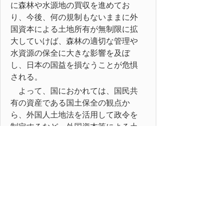
に森林や水源地の買収を進めてお
り、今後、何の規制もないままに外
国資本による土地所有が無制限に拡
大していけば、森林の適切な管理や
水資源の保全に大きな影響を及ぼ
し、日本の国益を損なうことが危惧
される。
よって、国におかれては、国民共
有の資産である国土保全の観点か
ら、外国人土地法を活用して政令を
制定するなど、外国資本等による土
地の売買や適切な管理体制を構築す
るための法令を早期に整備するよう
強く要望する。
以上、地方自治法第99条の規定に
より意見書を提出する。
平成22年12月17日