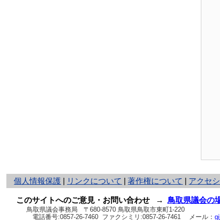
と
個人情報保護
|
リンクについて
|
著作権について
|
アクセ
り
ネ
このサイトへのご意見・お問い合わせ
→
鳥取県議会の
ッ
鳥取県議会事務局
〒680-8570 鳥取県鳥取市東町1-220
電話番号:
0857-26-7460
ファクシミリ:0857-26-7461
メール：
g
ト