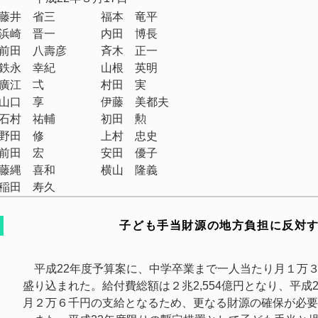
藤井 省三
福本 竜平
浜崎 晋一
内田 博長
前田 八壽彦
斉木 正一
鉄永 幸紀
山根 英明
廣江 弌
村田 実
山口 享
伊藤 美都夫
石村 祐輔
初田 勲
野田 修
上村 忠史
前田 宏
安田 優子
藤縄 喜和
横山 隆義
稲田 寿久
子ども手当財源の地方負担に反対
平成22年度予算案に、中学卒業まで一人当たり月１万
盛り込まれた。給付費総額は２兆2,554億円となり、平成
月２万６千円の支給となるため、更なる財源の確保が必要