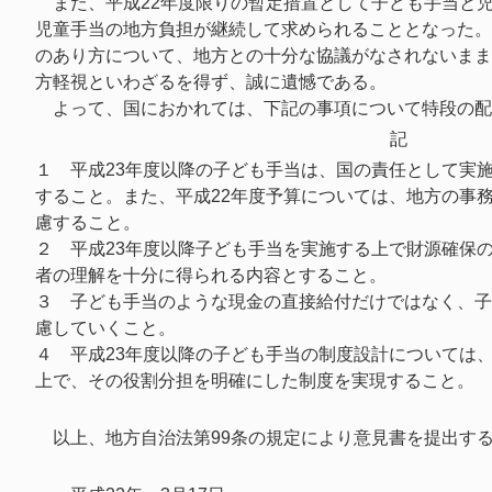
また、平成22年度限りの暫定措置として子ども手当と
児童手当の地方負担が継続して求められることとなった。
のあり方について、地方との十分な協議がなされないまま
方軽視といわざるを得ず、誠に遺憾である。
よって、国におかれては、下記の事項について特段の配
記
１ 平成23年度以降の子ども手当は、国の責任として実
すること。また、平成22年度予算については、地方の事
慮すること。
２ 平成23年度以降子ども手当を実施する上で財源確保
者の理解を十分に得られる内容とすること。
３ 子ども手当のような現金の直接給付だけではなく、子
慮していくこと。
４ 平成23年度以降の子ども手当の制度設計については
上で、その役割分担を明確にした制度を実現すること。
以上、地方自治法第99条の規定により意見書を提出す