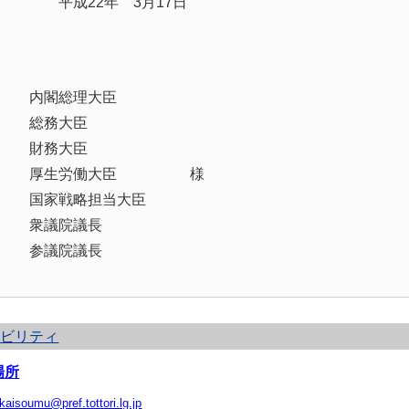
平成22年 3月17日
鳥取
内閣総理大臣
総務大臣
財務大臣
厚生労働大臣 様
国家戦略担当大臣
衆議院議長
参議院議長
シビリティ
場所
ikaisoumu@pref.tottori.lg.jp