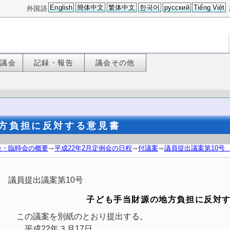
English
簡体中文
繁体中文
한국어
русский
Tiếng Việt
外国語
た議会
記録・報告
議会その他
地方負担に反対する意見書
会・臨時会の概要
平成22年2月定例会の日程
付議案
議員提出議案第10号
議員提出議案第10号
子ども手当財源の地方負担に反対
この議案を別紙のとおり提出する。
平成22年３月17日