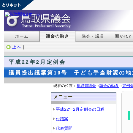
議会の動き
ホーム
議会・議員
開かれ
上へ
｜
平成22年2月定例会
議員提出議案第10号 子ども手当財源の
現在の位置：
鳥取県議会
議会の動き
定例
メニュー
平成22年2月定例会の日程
付議案
代表質問