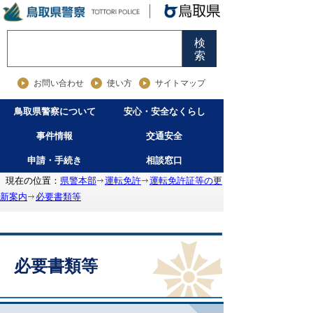
検
索
お問い合わせ
使い方
サイトマップ
鳥取県警察について
安心・安全なくらし
事件情報
交通安全
申請・手続き
相談窓口
現在の位置：
県警本部
運転免許
運転免許証等の更
新案内
必要書類等
必要書類等