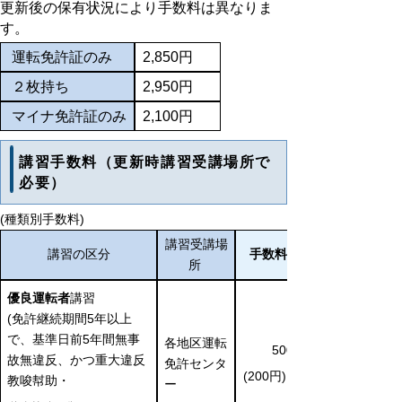
更新後の保有状況により手数料は異なりま
す。
運転免許証のみ
2,850円
２枚持ち
2,950円
マイナ免許証のみ
2,100円
講習手数料（更新時講習受講場所で
必要）
(種類別手数料)
講習受講場
講習の区分
手数料額
所
優良運転者
講習
(免許継続期間5年以上
で、基準日前5年間無事
各地区運転
500円
故無違反、かつ重大違反
免許センタ
(200円)※1
教唆幇助・
ー