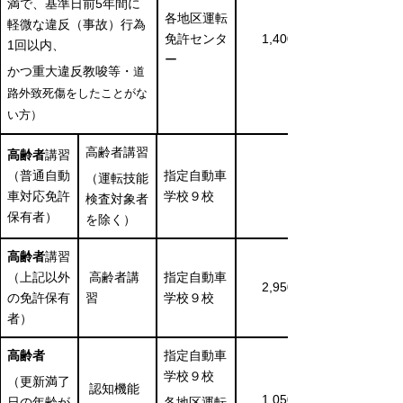
満で、基準日前5年間に
各地区運転
軽微な違反（事故）行為
免許センタ
1,400円
1回以内、
ー
かつ重大違反教唆等・
道
路外致死傷をしたことがな
い方）
高齢者講習
高齢者
講習
（普通自動
指定自動車
（運転技能
※2
車対応免許
学校９校
検査対象者
保有者）
を除く）
高齢者
講習
（上記以外
高齢者講
指定自動車
2,950円
の免許保有
習
学校９校
者）
高齢者
指定自動車
学校９校
（更新満了
認知機能
1,050円
日の年齢が
各地区運転