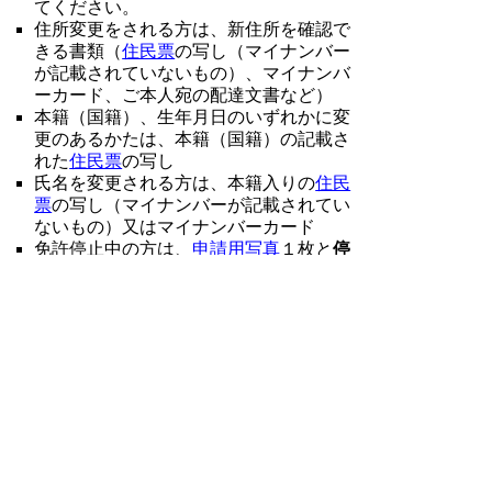
てください。
住所変更をされる方は、新住所を確認で
きる書類（
住民票
の写し（マイナンバー
が記載されていないもの）、マイナンバ
ーカード、ご本人宛の配達文書など）
本籍（国籍）、生年月日のいずれかに変
更のあるかたは、本籍（国籍）の記載さ
れた
住民票
の写し
氏名を変更される方は、本籍入りの
住民
票
の写し（マイナンバーが記載されてい
ないもの）又はマイナンバーカード
免許停止中の方は、
申請用写真
１枚と
停
止処分決定通知書
が必要です。
持ち込んだ写真による免許証の作成を希
望される方は
免許用写真
が1枚必要で
す。
住民基本台帳法の適用を受ける外国人の
方は、「在留カード等」の提示が必要で
す。
こちら
もご確認ください。
ご注意
住民票
等の確認書類をコピーしたものは