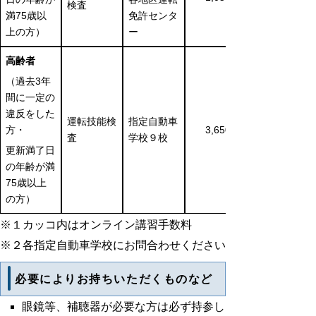
検査
満75歳以
免許センタ
上の方）
ー
高齢者
（過去3年
間に一定の
違反をした
運転技能検
指定自動車
方・
3,650円
査
学校９校
更新満了日
の年齢が満
75歳以上
の方）
※１カッコ内はオンライン講習手数料
※２各指定自動車学校にお問合わせください
必要によりお持ちいただくものなど
眼鏡等、補聴器が必要な方は必ず持参し