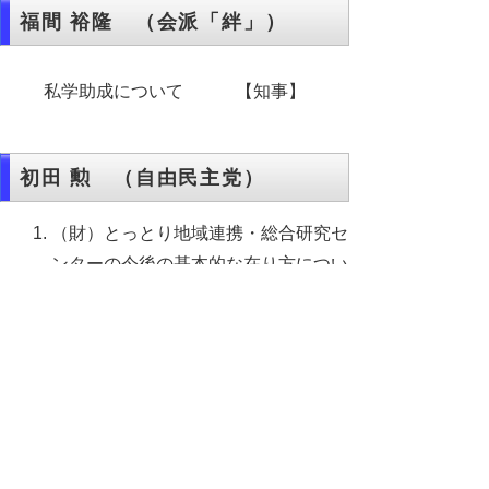
福間 裕隆 （会派「絆」）
私学助成について 【知事】
初田 勲 （自由民主党）
（財）とっとり地域連携・総合研究セ
ンターの今後の基本的な在り方につい
て 【知事】
「大山地鶏」の再生について
【知事】
▲ページ上部に戻る
と
個人情報保護
|
リンクについて
|
著作権に