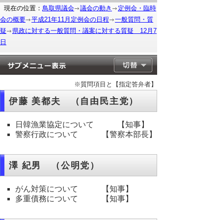
現在の位置：
鳥取県議会
議会の動き
定例会・臨時
会の概要
平成21年11月定例会の日程
一般質問・質
疑
県政に対する一般質問・議案に対する質疑 12月7
日
※質問項目と【指定答弁者】
伊藤 美都夫 （自由民主党）
日韓漁業協定について 【知事】
警察行政について 【警察本部長】
澤 紀男 （公明党）
がん対策について 【知事】
多重債務について 【知事】