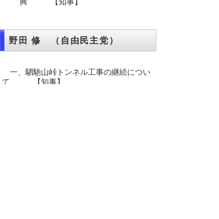
興 【知事】
野田 修 （自由民主党）
一、駟馳山峠トンネル工事の継続につい
て 【知事】
一、ふるさと納税と郷土愛につい
て 【知事】
▲ページ上部に戻る
と
個人情報保護
|
リンクについて
|
著作権に
り
ついて
|
アクセシビリティ
ネ
このサイトへのご意見・お問い合わせ
ッ
→
鳥取県議会の場所