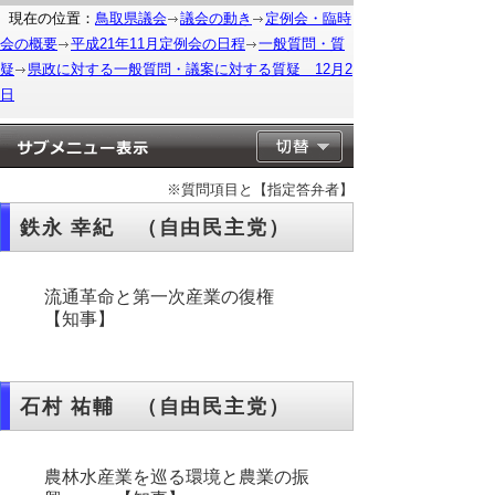
現在の位置：
鳥取県議会
議会の動き
定例会・臨時
会の概要
平成21年11月定例会の日程
一般質問・質
疑
県政に対する一般質問・議案に対する質疑 12月2
日
※質問項目と【指定答弁者】
鉄永 幸紀 （自由民主党）
流通革命と第一次産業の復権
【知事】
石村 祐輔 （自由民主党）
農林水産業を巡る環境と農業の振