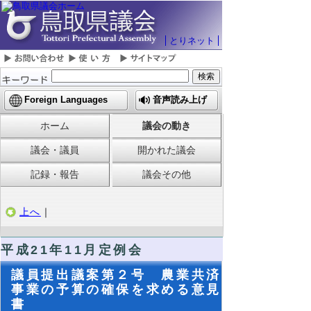
とりネット
Foreign Languages
音声読み上げ
ホーム
議会の動き
議会・議員
開かれた議会
記録・報告
議会その他
上へ
｜
平成21年11月定例会
議員提出議案第２号 農業共済
事業の予算の確保を求める意見
書