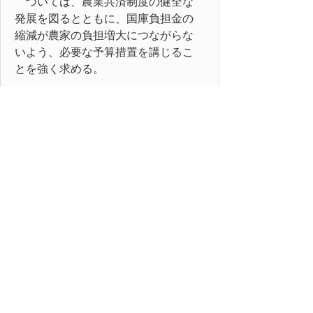
ついては、農業共済制度の健全な
発展を図るとともに、国庫負担金の
縮減が農家の負担増大につながらな
いよう、必要な予算措置を講じるこ
とを強く求める。
以上、地方自治法第99条の規定に
より意見書を提出する。
平成21年12月16日
鳥取県議会
内閣総理大臣
国家戦略担当大臣
財務大臣
農林水産大臣 様