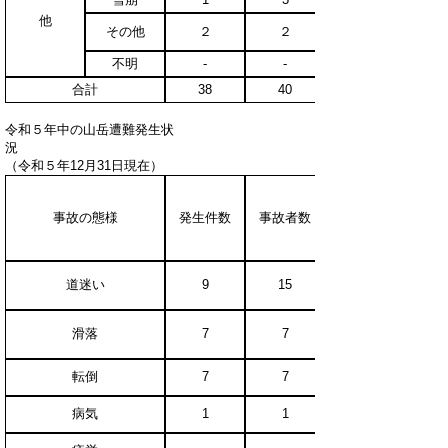
他
その他
２
２
不明
-
-
合計
38
40
令和５年中の山岳遭難発生状
（令和５年12月31日現在）
事故の態様
発生件数
事故者数
道迷い
9
15
滑落
7
7
転倒
7
7
病気
1
1