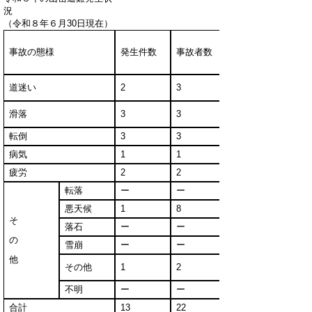
（令和８年６月30日現在）
事故の態様
発生件数
事故者数
道迷い
2
3
滑落
3
3
転倒
3
3
病気
1
1
疲労
2
2
転落
ー
ー
悪天候
1
8
そ
落石
ー
ー
の
雪崩
ー
ー
他
その他
1
2
不明
ー
ー
合計
13
22