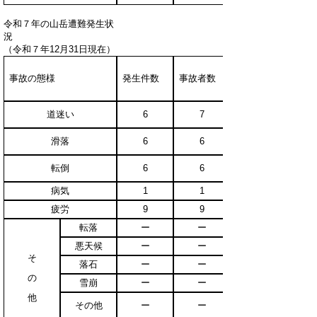
令和７年の山岳遭難発生状
（令和７年12月31日現在）
事故の態様
発生件数
事故者数
道迷い
6
7
滑落
6
6
転倒
6
6
病気
1
1
疲労
9
9
転落
ー
ー
悪天候
ー
ー
そ
落石
ー
ー
の
雪崩
ー
ー
他
その他
ー
ー