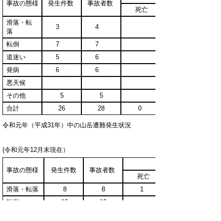
事故の態様
発生件数
事故者数
死亡
滑落・転
3
4
落
転倒
7
7
道迷い
5
6
発病
6
6
悪天候
その他
5
5
合計
26
28
0
令和元年（平成31年）中の山岳遭難発生状況
(令和元年12月末現在）
事故の態様
発生件数
事故者数
死亡
滑落・転落
8
8
1
転倒
10
10
道迷い
4
6