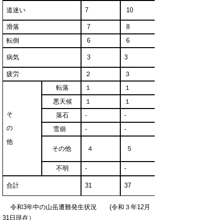
道迷い
7
10
滑落
7
8
転倒
6
6
病気
3
3
疲労
２
３
転落
１
１
悪天候
１
１
そ
落石
‐
‐
の
雪崩
‐
‐
他
その他
４
５
不明
-
-
合計
31
37
令和3年中の山岳遭難発生状況 (令和３年12月
31日現在）