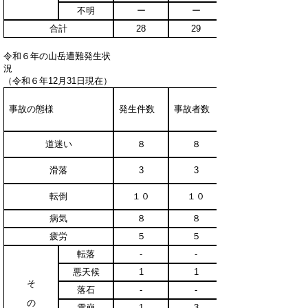
不明
ー
ー
合計
28
29
令和６年の山岳遭難発生状
（令和６年12月31日現在）
事故の態様
発生件数
事故者数
道迷い
８
８
滑落
3
3
転倒
１０
１０
病気
８
８
疲労
５
５
転落
-
-
悪天候
1
1
そ
落石
-
-
の
雪崩
1
3