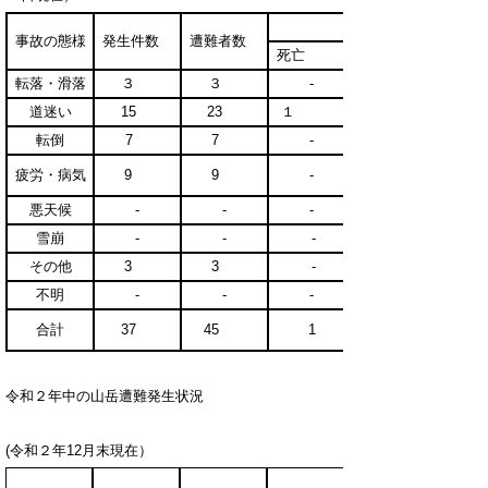
内訳
事故の態様
発生件数
遭難者数
死亡
転落・滑落
３
３
-
道迷い
15
23
１
転倒
7
7
-
疲労・病気
9
9
-
悪天候
-
-
-
雪崩
-
-
-
その他
3
3
-
不明
-
-
-
合計
37
45
1
令和２年中の山岳遭難発生状況
(令和２年12月末現在）