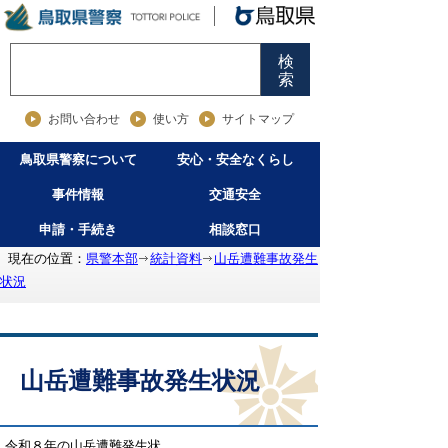
検
索
お問い合わせ
使い方
サイトマップ
鳥取県警察について
安心・安全なくらし
事件情報
交通安全
申請・手続き
相談窓口
現在の位置：
県警本部
統計資料
山岳遭難事故発生
状況
山岳遭難事故発生状況
令和８年の山岳遭難発生状