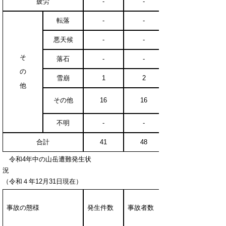
疲労
-
-
転落
-
-
悪天候
-
-
そ
落石
-
-
の
雪崩
1
2
他
その他
16
16
不明
-
-
合計
41
48
令和4年中の山岳遭難発生状
（令和４年12月31日現在）
事故の態様
発生件数
事故者数