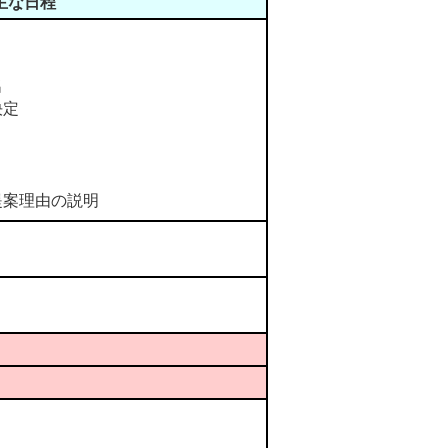
主な日程
名
決定
提案理由の説明