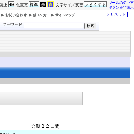
ツールの使い方
標準
黒
青
大きくする
読上
色変更
文字サイズ変更
ボタンを非表示
とりネット
２日間