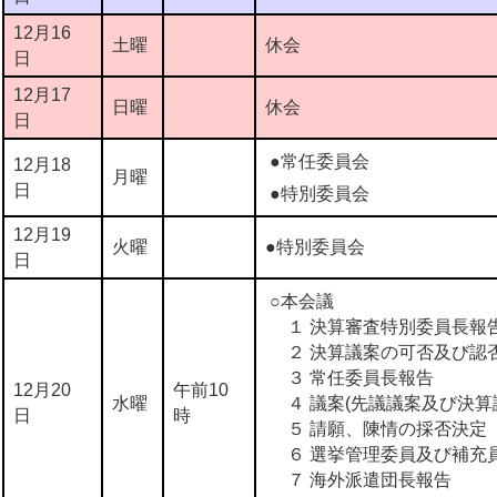
12月16
土曜
休会
日
12月17
日曜
休会
日
●常任委員会
12月18
月曜
日
●特別委員会
12月19
火曜
●特別委員会
日
○本会議
１ 決算審査特別委員長報
２ 決算議案の可否及び認
３ 常任委員長報告
12月20
午前10
水曜
４ 議案(先議議案及び決算
日
時
５ 請願、陳情の採否決定
６ 選挙管理委員及び補充
７ 海外派遣団長報告