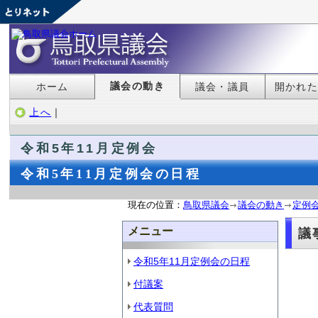
議会の動き
ホーム
議会・議員
開かれ
上へ
｜
令和5年11月定例会
令和5年11月定例会の日程
現在の位置：
鳥取県議会
議会の動き
定例
メニュー
議
令和5年11月定例会の日程
付議案
代表質問