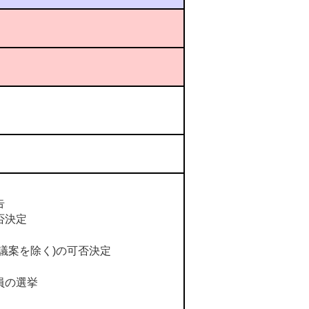
告
否決定
議案を除く)の可否決定
員の選挙