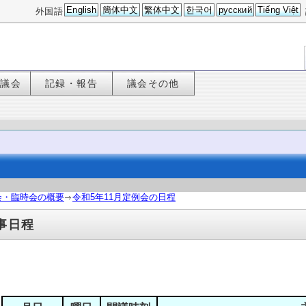
English
簡体中文
繁体中文
한국어
русский
Tiếng Việt
外国語
た議会
記録・報告
議会その他
会・臨時会の概要
令和5年11月定例会の日程
事日程
会期２