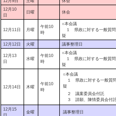
12月9日
土曜
休会
12月10
日曜
休会
日
○本会議
午前10
12月11日
月曜
１ 県政に対する一般質問・
時
疑
12月12日
火曜
議事整理日
○本会議
12月13
午前10
水曜
１ 県政に対する一般質問・
日
時
疑
○本会議
１ 県政に対する一般質問・
午前10
疑
12月14日
木曜
時
２ 議案委員会付託
３ 請願、陳情委員会付
12月15
金曜
議事整理日
日