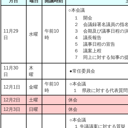
月日
曜日
開議時刻
○本会議
１ 開会
２ 会議録署名議員の指
11月29
午前10
３ 会期及び議事日程の
水曜
日
時
４ 議長報告
５ 議事日程の宣告
６ 議案上程
７ 同上に対する知事の
11月30
木
●常任委員会
日
曜
午前10
○本会議
12月1日
金曜
時
１ 県政に対する代表質問
12月2日
土曜
休会
12月3日
日曜
休会
○本会議
１ 先議議案に対する質疑