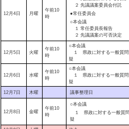
２ 先議議案委員会付託
午前10
12月4日
月曜
●常任委員会
時
○本会議
１ 常任委員長報告
２ 先議議案の可否決定
○本会議
午前10
12月5日
火曜
１ 県政に対する一般質問・
時
疑
○本会議
午前10
12月6日
水曜
１ 県政に対する一般質問・
時
疑
12月7日
木曜
議事整理日
○本会議
午前10
12月8日
金曜
１ 県政に対する一般質問・
時
疑