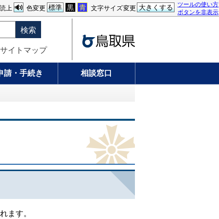
ツールの使い方
標準
黒
青
大きくする
読上
色変更
文字サイズ変更
ボタンを非表示
検索
サイトマップ
申請・手続き
相談窓口
れます。