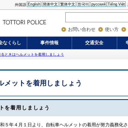
English
簡体中文
繁体中文
한국어
русский
Tiếng Việt
外国語
お問い合わせ
使い方
全なくらし
事件情報
交通安全
乗るときはヘルメットを着用しましょう
ルメットを着用しましょう
トを着用しましょう
和５年４月１日より、自転車ヘルメットの着用が努力義務化さ