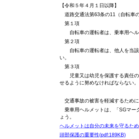
【令和５年４月１日以降】
道路交通法第63条の11（自転車
第１項
自転車の運転者は、乗車用ヘルメ
第２項
自転車の運転者は、他人を当該自
い。
第３項
児童又は幼児を保護する責任のあ
せるように努めなければならない。
交通事故の被害を軽減するために
乗車用ヘルメットは、「SGマー
ょう。
ヘルメットは自分の未来を守るため(pdf
頭部保護の重要性(pdf:189KB)