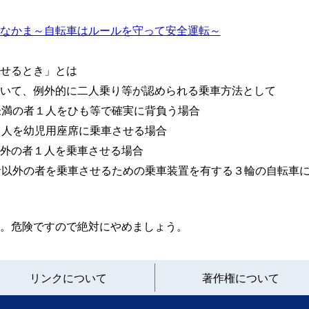
なかま～自転車はルールを守って安全運転～
せるとき」とは
て、例外的に二人乗り等が認められる乗車方法として
満の者１人をひも等で確実に背負う場合
人を幼児用座席に乗車させる場合
外の者１人を乗車させる場合
以外の者を乗車させるための乗車装置を有する３輪の自転車に
。危険ですので絶対にやめましょう。
と
リンクについて
著作権について
り
ネ