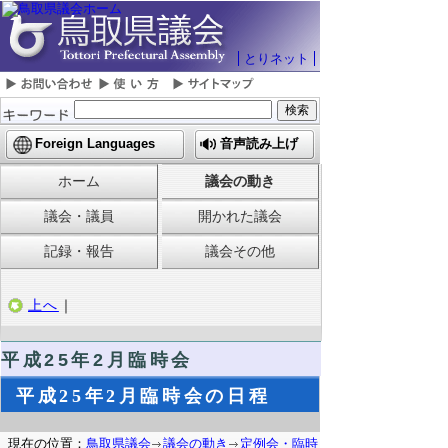
とりネット
Foreign Languages
音声読み上げ
ホーム
議会の動き
議会・議員
開かれた議会
記録・報告
議会その他
上へ
｜
平成25年2月臨時会
平成25年2月臨時会の日程
現在の位置：
鳥取県議会
議会の動き
定例会・臨時