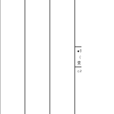
●常任委員会
（付議案の予備調
査）
○本会議