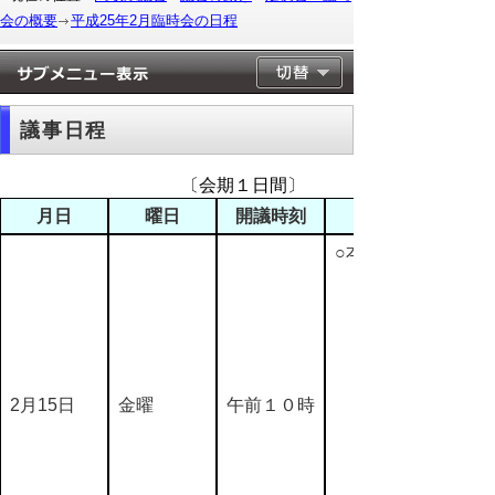
会の概要
平成25年2月臨時会の日程
議事日程
〔会期１日間〕
月日
曜日
開議時刻
○本会議
2月15日
金曜
午前１０時