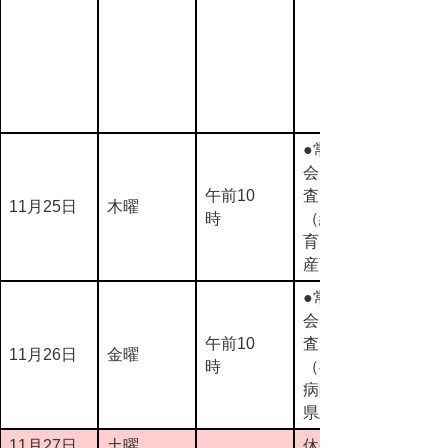
●常任委員
会（予備調
午前10
査）
11月25日
木曜
時
（総務教
育・農林水
産商工）
●常任委員
会（予備調
午前10
査）
11月26日
金曜
時
（福祉生活
病院・企画
県土警察）
11月27日
土曜
休会