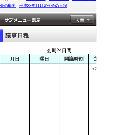
会の概要
平成22年11月定例会の日程
議事日程
会期24日間
月日
曜日
開議時刻
主な日程
○本会議