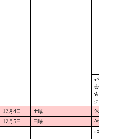
●常任委員
会（予備調
査）（追加
提案分）
12月4日
土曜
休会
12月5日
日曜
休会
○本会議