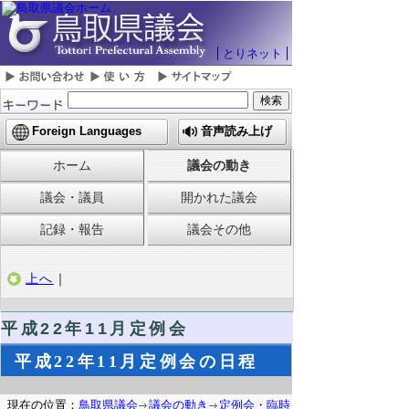
とりネット
Foreign Languages
音声読み上げ
ホーム
議会の動き
議会・議員
開かれた議会
記録・報告
議会その他
上へ
｜
平成22年11月定例会
平成22年11月定例会の日程
現在の位置：
鳥取県議会
議会の動き
定例会・臨時