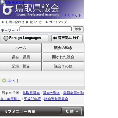
とりネット
Foreign Languages
音声読み上げ
ホーム
議会の動き
議会・議員
開かれた議会
記録・報告
議会その他
上へ
｜
現在の位置：
鳥取県議会
議会の動き
委員会等の動
き（年度別）
平成22年度
議会運営委員会