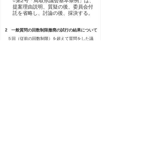
○第2号「鳥取県議会基本条例」は、
提案理由説明、質疑の後、委員会付
託を省略し、討論の後、採決する。
2 一般質問の回数制限撤廃の試行の結果について
５回（従前の回数制限）を超えて質問をした議
員は２１人中５人であったことの報告を行った。
なお、試行結果に対し、改選後の議会運営委員会
で検討するよう、申し送ることとされた。
▲ページ上部に戻る
と
個人情報保護
|
リンクについて
|
著作権に
り
ついて
|
アクセシビリティ
ネ
このサイトへのご意見・お問い合わせ
ッ
→
鳥取県議会の場所
ト
鳥取県議会事務局
〒680-8570 鳥取県鳥取市東町1-220
へ
電話番号:
0857-26-7460