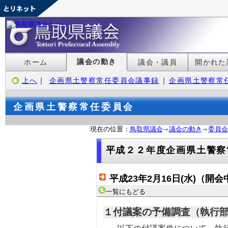
議会の動き
ホーム
議会・議員
開かれた
上へ
｜
企画県土警察常任委員会議事録
｜
企画県土警察常
企画県土警察常任委員会
現在の位置：
鳥取県議会
議会の動き
委員会
平成２２年度企画県土警察
平成23年2月16日(水)（開会
一覧にもどる
１付議案の予備調査（執行