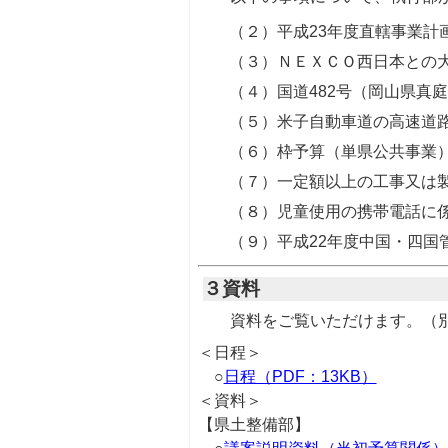
（２）平成23年度直轄事業計
（３）ＮＥＸＣＯ西日本との
（４）国道482号（岡山県真
（５）米子自動車道の高速道
（６）枠予算（単県公共事業
（７）一定額以上の工事又は
（８）児童使用の携帯電話に係
（９）平成22年度中国・四国
３資料
資料をご覧いただけます。（
＜日程＞
○
日程（PDF：13KB）
＜資料＞
【県土整備部】