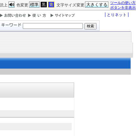
ツールの使い方
標準
黒
青
大きくする
読上
色変更
文字サイズ変更
ボタンを非表示
とりネット