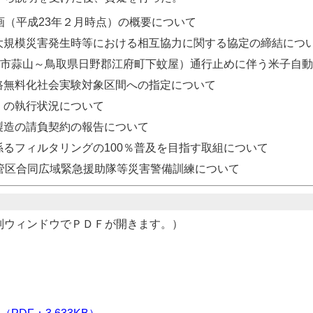
画（平成23年２月時点）の概要について
大規模災害発生時等における相互協力に関する協定の締結に
庭市蒜山～鳥取県日野郡江府町下蚊屋）通行止めに伴う米子自
路無料化社会実験対象区間への指定について
）の執行状況について
製造の請負契約の報告について
るフィルタリングの100％普及を目指す取組について
管区合同広域緊急援助隊等災害警備訓練について
別ウィンドウでＰＤＦが開きます。）