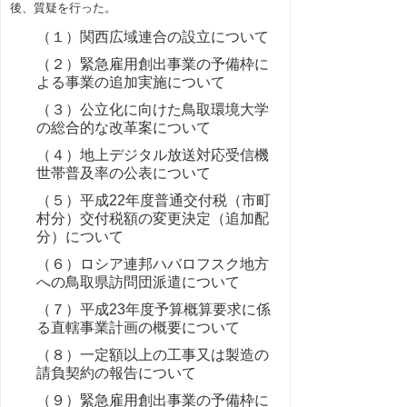
後、質疑を行った。
（１）関西広域連合の設立について
（２）緊急雇用創出事業の予備枠に
よる事業の追加実施について
（３）公立化に向けた鳥取環境大学
の総合的な改革案について
（４）地上デジタル放送対応受信機
世帯普及率の公表について
（５）平成22年度普通交付税（市町
村分）交付税額の変更決定（追加配
分）について
（６）ロシア連邦ハバロフスク地方
への鳥取県訪問団派遣について
（７）平成23年度予算概算要求に係
る直轄事業計画の概要について
（８）一定額以上の工事又は製造の
請負契約の報告について
（９）緊急雇用創出事業の予備枠に