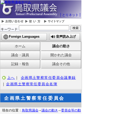
とりネット
Foreign Languages
音声読み上げ
ホーム
議会の動き
議会・議員
開かれた議会
記録・報告
議会その他
上へ
｜
企画県土警察常任委員会議事録
｜
企画県土警察常任委員会名簿
企画県土警察常任委員会
現在の位置：
鳥取県議会
議会の動き
委員会等の動