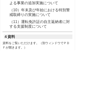
よる事業の追加実施について
（10）年末及び年始における特別警
戒取締りの実施について
（11）運転免許証の自主返納者に対
する支援制度について
４資料
資料をご覧いただけます。（別ウィンドウでＰＤ
Ｆが開きます。）
＜日程＞
○
日程（PDF：9KB）
＜資料＞
○
（企画部）報告事項（PDF：208KB）
○
（企画部）報告事項（別紙）（PDF：
4,709KB）
○
（文化観光局）報告事項（PDF：39KB）
○
（県土整備部）報告事項（PDF：180KB）
○
（警察本部）報告事項（PDF：138KB）
もどる
｜
企画県土警察常任委員会議事