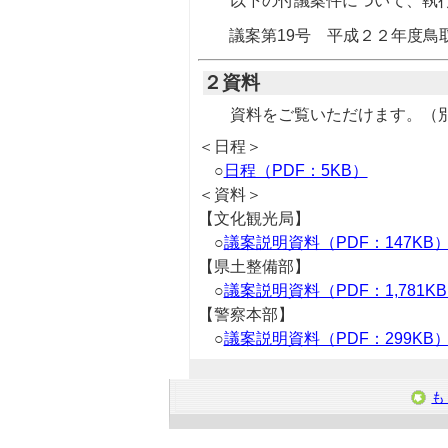
以下の付議案件について、執
議案第19号 平成２２年度鳥
２資料
資料をご覧いただけます。（
＜日程＞
○
日程（PDF：5KB）
＜資料＞
【文化観光局】
○
議案説明資料（PDF：147KB
【県土整備部】
○
議案説明資料（PDF：1,781K
【警察本部】
○
議案説明資料（PDF：299KB
も