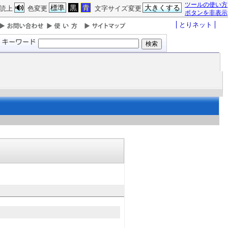
ツールの使い方
標準
黒
青
大きくする
読上
色変更
文字サイズ変更
ボタンを非表示
とりネット