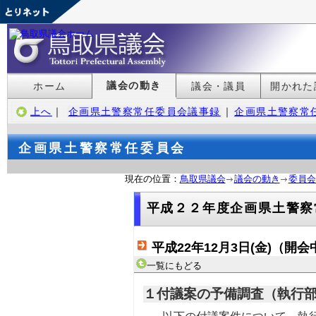
議会の動き
ホーム
議会・議員
開かれた
上へ
｜
企画県土警察常任委員会議事録
｜
企画県土警察常
企画県土警察常任委員会
現在の位置：
鳥取県議会
議会の動き
委員会
平成２２年度企画県土警察
平成22年12月3日(金)（開会
一覧にもどる
１付議案の予備調査（執行