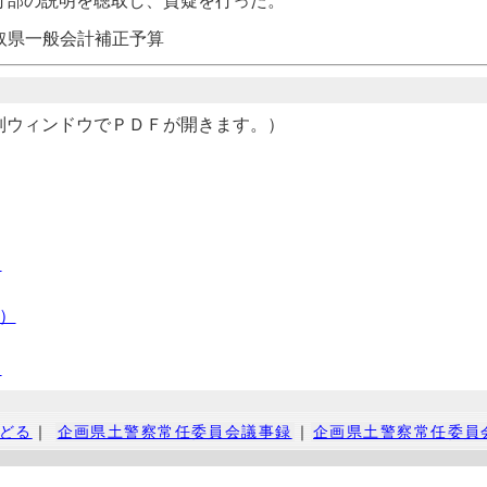
行部の説明を聴取し、質疑を行った。
取県一般会計補正予算
別ウィンドウでＰＤＦが開きます。）
）
B）
）
どる
｜
企画県土警察常任委員会議事録
｜
企画県土警察常任委員