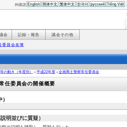
English
簡体中文
繁体中文
한국어
русский
Tiếng Việt
外国語
議会
記録・報告
議会その他
任委員会名簿
等の動き（年度別）
平成22年度
企画県土警察常任委員会
常任委員会の開催概要
中）
部説明並びに質疑）