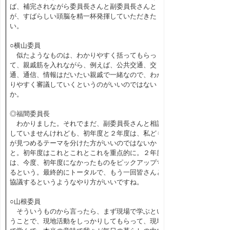
ば、補完されながら委員長さんと副委員長さんと
が、すばらしい頭脳を精一杯発揮していただきた
い。
○横山委員
似たようなものは、わかりやすく括ってもらっ
て、親戚筋を入れながら、例えば、公共交通、交
通、通信、情報はだいたい親戚で一緒なので、わか
りやすく審議していくというのがいいのではない
か。
◎福間委員長
わかりました。それでまだ、副委員長さんと相談
していませんけれども、初年度と２年度は、私ども
が見つめるテーマを分けた方がいいのではないか
と。初年度はこれとこれとこれを重点的に。２年度
は、今度、初年度になかったものをピックアップす
るという。最終的にトータルで、もう一回皆さんと
協議するというようなやり方がいいですね。
○山根委員
そういうものから言ったら、まず現場で学ぶとい
うことで、現地活動をしっかりしてもらって、現場