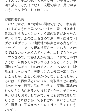
で学んで、本当の意味で我々が毎日の暮らしの中で
頭で描くことだけでなく、現場で学ぶ、足で学ぶと
いうことを中心にしてほしい。
◎福間委員長
いいですか。今のお話の関連ですけど、私今言う
のをやめようかと思ったのですが、昔、行き止まり
集落に対するなんとかという県の政策があったんで
す。それで、あのことも含めて東・中・西部で２箇
所か３箇所ぐらい中山間地の特徴とする所をピック
アップして、そこを現地視察させてもらうことが必
要ではないかと思うんです。今、出してもらったテ
ーマを含めて。市谷さんから出た、子育てしやすい
ような、若奥さんがおられるようなところか、中山
間地でがんばっておられるところ。あるいは、耕作
放棄地に向かって、実際にこんな知恵を出している
ところとか。あるいは手がつかないところとか。あ
るいは、限界集落といのうが、鳥取県でどの程度あ
るのかとか、現実に私の目で見て。実際に葬式が出
せないところがあるという訳ですから。そこらへん
を、やはりお伺いしてみて、私ども実際に見せても
らうと。それはまあ、できれば昨日言いましたけ
ど、添谷の井手浚えの４キロを行って見てもらうと
いいが。