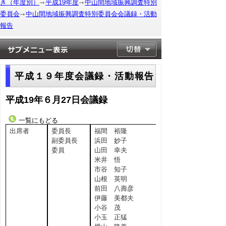
き（年度別）
平成19年度
中山間地域振興調査特別
委員会
中山間地域振興調査特別委員会会議録・活動
報告
平成１９年度会議録・活動報告
平成19年６月27日会議録
一覧にもどる
出席者
委員長
福間 裕隆
副委員長
浜田 妙子
委員
山田 幸夫
米井 悟
市谷 知子
山根 英明
前田 八壽彦
伊藤 美都夫
小谷 茂
小玉 正猛