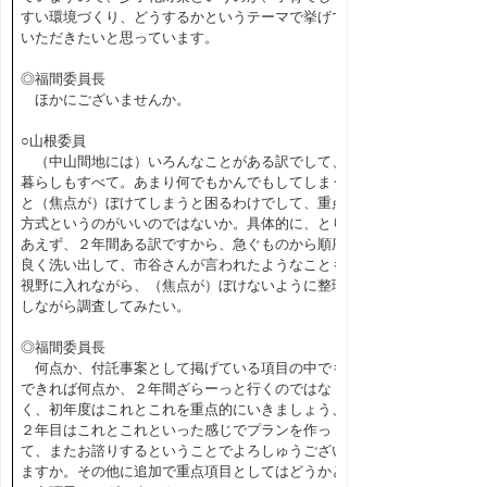
すい環境づくり、どうするかというテーマで挙げて
いただきたいと思っています。
◎福間委員長
ほかにございませんか。
○山根委員
（中山間地には）いろんなことがある訳でして、
暮らしもすべて。あまり何でもかんでもしてしまう
と（焦点が）ぼけてしまうと困るわけでして、重点
方式というのがいいのではないか。具体的に、とり
あえず、２年間ある訳ですから、急ぐものから順序
良く洗い出して、市谷さんが言われたようなことも
視野に入れながら、（焦点が）ぼけないように整理
しながら調査してみたい。
◎福間委員長
何点か、付託事案として掲げている項目の中でも
できれば何点か、２年間ざらーっと行くのではな
く、初年度はこれとこれを重点的にいきましょう、
２年目はこれとこれといった感じでプランを作っ
て、またお諮りするということでよろしゅうござい
ますか。その他に追加で重点項目としてはどうかと