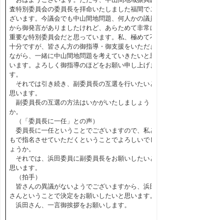
査特別委員会の委員長を拝命いたしました福間でご
ざいます。今議会でも中山間地問題、何人かの議員
から御発言がありましたけれど、あらためて非常に
重要な特別委員会だと思っています。私、極めて不
十分ですが、皆さん方の御指導・御支援をいただき
ながら、一緒に中山間地問題を考えていきたいと思
います。よろしく御指導のほどをお願い申し上げま
す。
それでは引き続き、副委員長の互選を行いたいと
思います。
副委員長の互選の方法はいかがいたしましょう
か。
（「委員長に一任」との声）
委員長に一任ということでございますので、私ど
もで指名させていただくということでよろしいでし
ょうか。
それでは、浜田委員に副委員長をお願いしたいと
思います。
（拍手）
皆さんの異議がないようでございますから、浜田
さんということで決定をお願いしたいと思います。
浜田さん、一言御挨拶をお願いします。