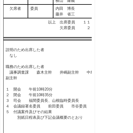
横山 隆義
欠席者
委員
内田 博長
藤井 省三
以上 出席委員 １１ 名
欠席委員 ２ 名
説明のため出席した者
なし
職務のため出席した者
議事調査課 森木主幹 井嶋副主幹 中島
副主幹
１ 開会 午前10時20分
２ 閉会 午前10時35分
３ 司会 福間委員長、山根臨時委員長
４ 会議録署名委員 前田委員 市谷委員
５ 付議案件及びその結果
別紙日程表及び下記会議概要のとおり