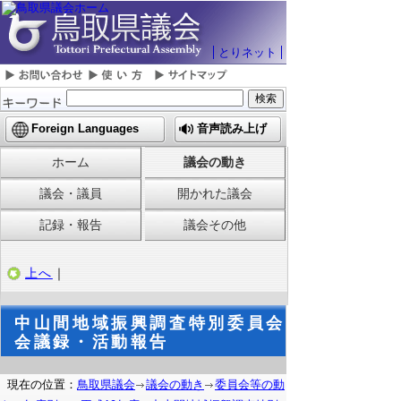
とりネット
Foreign Languages
音声読み上げ
ホーム
議会の動き
議会・議員
開かれた議会
記録・報告
議会その他
上へ
｜
中山間地域振興調査特別委員会
会議録・活動報告
現在の位置：
鳥取県議会
議会の動き
委員会等の動