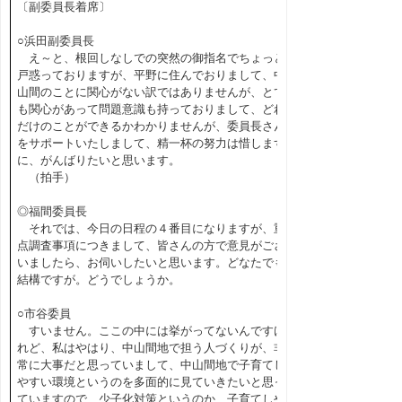
〔副委員長着席〕
○浜田副委員長
え～と、根回しなしでの突然の御指名でちょっと
戸惑っておりますが、平野に住んでおりまして、中
山間のことに関心がない訳ではありませんが、とて
も関心があって問題意識も持っておりまして、どれ
だけのことができるかわかりませんが、委員長さん
をサポートいたしまして、精一杯の努力は惜しまず
に、がんばりたいと思います。
（拍手）
◎福間委員長
それでは、今日の日程の４番目になりますが、重
点調査事項につきまして、皆さんの方で意見がござ
いましたら、お伺いしたいと思います。どなたでも
結構ですが。どうでしょうか。
○市谷委員
すいません。ここの中には挙がってないんですけ
れど、私はやはり、中山間地で担う人づくりが、非
常に大事だと思っていまして、中山間地で子育てし
やすい環境というのを多面的に見ていきたいと思っ
ていますので、少子化対策というのか、子育てしや