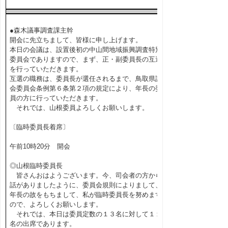
●森木議事調査課主幹
開会に先立ちまして、皆様に申し上げます。
本日の会議は、設置後初の中山間地域振興調査特別
委員会でありますので、まず、正・副委員長の互選
を行っていただきます。
互選の職務は、委員長が選任されるまで、鳥取県議
会委員会条例第６条第２項の規定により、年長の委
員の方に行っていただきます。
それでは、山根委員よろしくお願いします。
〔臨時委員長着席〕
午前10時20分 開会
◎山根臨時委員長
皆さんおはようございます。今、司会者の方から
話がありましたように、委員会規則によりまして、
年長の故をもちまして、私が臨時委員長を努めます
ので、よろしくお願いします。
それでは、本日は委員定数の１３名に対して１１
名の出席であります。