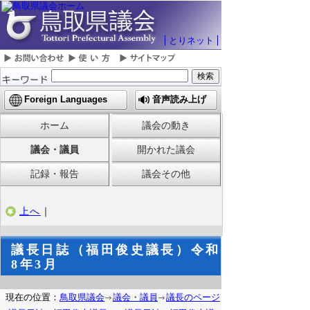
とりネット
Foreign Languages
音声読み上げ
ホーム
議会の動き
議会・議員
開かれた議会
記録・報告
議会その他
上へ
｜
議長日誌（福田俊史議長）令和
8年3月
現在の位置：
鳥取県議会
議会・議員
議長のページ