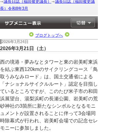
議長日誌（福田俊史議長）
議長日誌（福田俊史議
長）令和8年3月
ブログトップへ
2026年3月24日
2026年3月21日（土）
西の境港・夢みなとタワーと東の岩美町東浜
を結ぶ東西120kmのサイクリングコース「鳥
取うみなみロード」は、国土交通省による
「ナショナルサイクルルート」認定を目指し
ているところですが、このたび米子市の和田
浜展望台、湯梨浜町の長瀬公園、岩美町の荒
砂神社の3箇所に新たなシンボルとなるモニ
ュメントが設置されることに伴って3会場同
時除幕式が行われ、岩美町会場での記念セレ
モニーに参加しました。