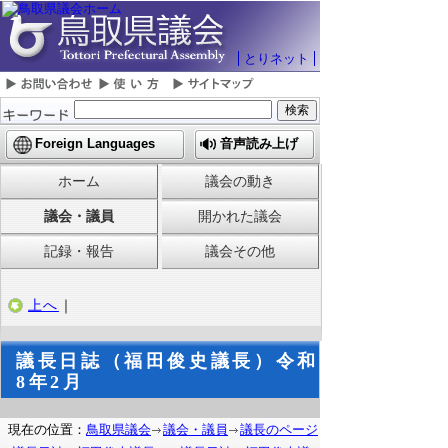
とりネット
Foreign Languages
音声読み上げ
ホーム
議会の動き
議会・議員
開かれた議会
記録・報告
議会その他
上へ
｜
議長日誌（福田俊史議長）令和
8年2月
現在の位置：
鳥取県議会
議会・議員
議長のページ