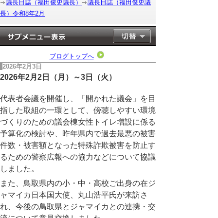
議長日誌（福田俊史議長）
議長日誌（福田俊史議
長）令和8年2月
ブログトップへ
2026年2月3日
2026年2月2日（月）～3日（火）
代表者会議を開催し、「開かれた議会」を目
指した取組の一環として、傍聴しやすい環境
づくりのための議会棟
女性トイレ増設に係る
予算化の検討や、昨年県内で過去最悪の被害
件数・被害額となった特殊詐欺被害を防止す
るための警察広報への協力などについて協議
しました。
また、鳥取県内の小・中・高校ご出身の在ジ
ャマイカ日本国大使、丸山浩平氏が来訪さ
れ、今後の鳥取県とジャマイカとの連携・交