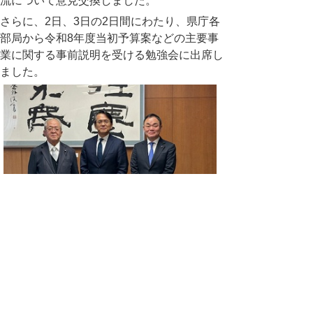
流について意見交換しました。
さらに、2日、3日の2日間にわたり、県庁各
部局から令和8年度当初予算案などの主要事
業に関する事前説明を受ける勉強会に出席し
ました。
▲ページ上部に戻る
と
個人情報保護
|
リンクについて
|
著作権に