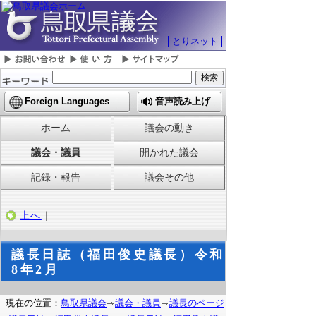
とりネット
Foreign Languages
音声読み上げ
ホーム
議会の動き
議会・議員
開かれた議会
記録・報告
議会その他
上へ
｜
議長日誌（福田俊史議長）令和
8年2月
現在の位置：
鳥取県議会
議会・議員
議長のページ