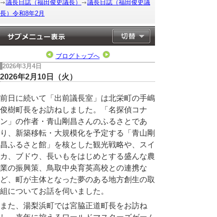
議長日誌（福田俊史議長）
議長日誌（福田俊史議
長）令和8年2月
ブログトップへ
2026年3月4日
2026年2月10日（火）
前日に続いて「出前議長室」は北栄町の手嶋
俊樹町長をお訪ねしました。「名探偵コナ
ン」の作者・青山剛昌さんのふるさとであ
り、新築移転・大規模化を予定する「青山剛
昌ふるさと館」を核とした観光戦略や、スイ
カ、ブドウ、長いもをはじめとする盛んな農
業の振興策、鳥取中央育英高校との連携な
ど、町が主体となった夢のある地方創生の取
組についてお話を伺いました。
また、湯梨浜町では宮脇正道町長をお訪ね