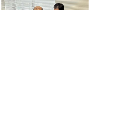
▲ページ上部に戻る
と
個人情報保護
|
リンクについて
|
著作権に
り
ついて
|
アクセシビリティ
ネ
このサイトへのご意見・お問い合わせ
ッ
→
鳥取県議会の場所
ト