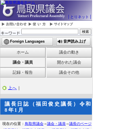
とりネット
Foreign Languages
音声読み上げ
ホーム
議会の動き
議会・議員
開かれた議会
記録・報告
議会その他
上へ
｜
議長日誌（福田俊史議長）令和
8年1月
現在の位置：
鳥取県議会
議会・議員
議長のページ