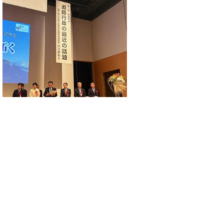
▲ページ上部に戻る
と
個人情報保護
|
リンクについて
|
著作権に
り
ついて
|
アクセシビリティ
ネ
このサイトへのご意見・お問い合わせ