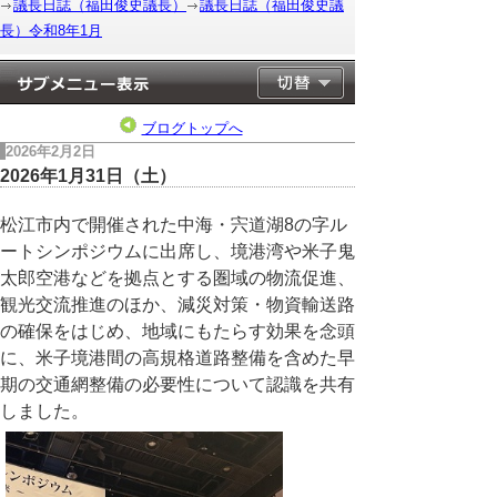
議長日誌（福田俊史議長）
議長日誌（福田俊史議
長）令和8年1月
ブログトップへ
2026年2月2日
2026年1月31日（土）
松江市内で開催された中海・宍道湖8の字ル
ートシンポジウムに出席し、境港湾や米子鬼
太郎空港などを拠点とする圏域の物流促進、
観光交流推進のほか、減災対策・物資輸送路
の確保をはじめ、地域にもたらす効果を念頭
に、米子境港間の高規格道路整備を含めた早
期の交通網整備の必要性について認識を共有
しました。