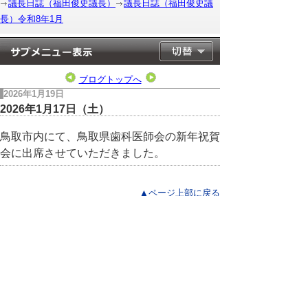
議長日誌（福田俊史議長）
議長日誌（福田俊史議
長）令和8年1月
ブログトップへ
2026年1月19日
2026年1月17日（土）
鳥取市内にて、鳥取県歯科医師会の新年祝賀
会に出席させていただきました。
▲ページ上部に戻る
と
個人情報保護
|
リンクについて
|
著作権に
り
ついて
|
アクセシビリティ
ネ
このサイトへのご意見・お問い合わせ
ッ
→
鳥取県議会の場所
ト