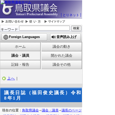
とりネット
Foreign Languages
音声読み上げ
ホーム
議会の動き
議会・議員
開かれた議会
記録・報告
議会その他
上へ
｜
議長日誌（福田俊史議長）令和
8年1月
現在の位置：
鳥取県議会
議会・議員
議長のページ