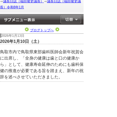
議長日誌（福田俊史議長）
議長日誌（福田俊史議
長）令和8年1月
ブログトップへ
2026年1月13日
2026年1月10日（土）
鳥取市内で鳥取県東部歯科医師会新年祝賀会
に出席し、「全身の健康は歯と口の健康か
ら」として、健康寿命延伸のためにも歯科保
健の推進が必要である旨を踏まえ、新年の祝
辞を述べさせていただきました。
▲ページ上部に戻る
と
個人情報保護
|
リンクについて
|
著作権に
り
ついて
|
アクセシビリティ