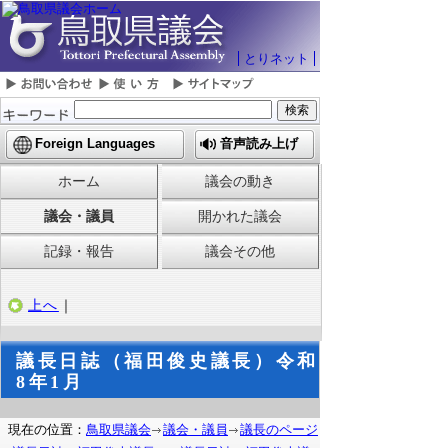
とりネット
Foreign Languages
音声読み上げ
ホーム
議会の動き
議会・議員
開かれた議会
記録・報告
議会その他
上へ
｜
議長日誌（福田俊史議長）令和
8年1月
現在の位置：
鳥取県議会
議会・議員
議長のページ